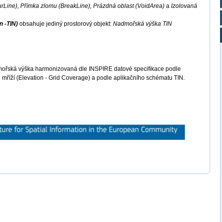
urLine), Přímka zlomu (BreakLine), Prázdná oblast (VoidArea)
a
Izolovaná
n -TIN)
obsahuje jediný prostorový objekt:
Nadmořská výška TIN
ořská výška harmonizovaná dle INSPIRE datové specifikace podle
 mříží (Elevation - Grid Coverage) a podle aplikačního schématu TIN.