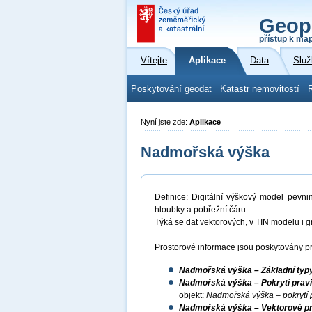
Geop
přístup k ma
Vítejte
Aplikace
Data
Služ
Poskytování geodat
Katastr nemovitostí
Nyní jste zde:
Aplikace
Nadmořská výška
Definice:
Digitální výškový model pevni
hloubky a pobřežní čáru.
Týká se dat vektorových, v TIN modelu i g
Prostorové informace jsou poskytovány pr
Nadmořská výška – Základní typy
Nadmořská výška – Pokrytí pravid
objekt:
Nadmořská výška – pokrytí 
Nadmořská výška – Vektorové prv