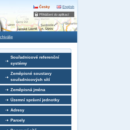
Česky
English
Přihlášení do aplikací
chiválie
Souřadnicové referenční
systémy
Zeměpisné soustavy
souřadnicových sítí
Zeměpisná jména
Územní správní jednotky
Adresy
Parcely