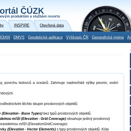
ortál ČÚZK
povým produktům a službám resortu
by
INSPIRE
Otevřená data
RÚIAN
DMVS
Geodetické aplikace
Výškopis ČR
Geografická jména
Ar
ny, povrchu ledovců a oceánů. Zahrnuje nadmořské výšky pevnin, vodní
ridových.
ostřednictvím těchto skupin prostorových objektů:
 (Elevation - Base Types)
bez typů prostorových objektů.
elnou mříží (Elevation - Grid Coverage)
obsahuje jediný prostorový
pravidelnou mříží (ElevationGridCoverage)
.
ky (Elevation - Vector Elements)
s typy prostorových objektů:
Kóta