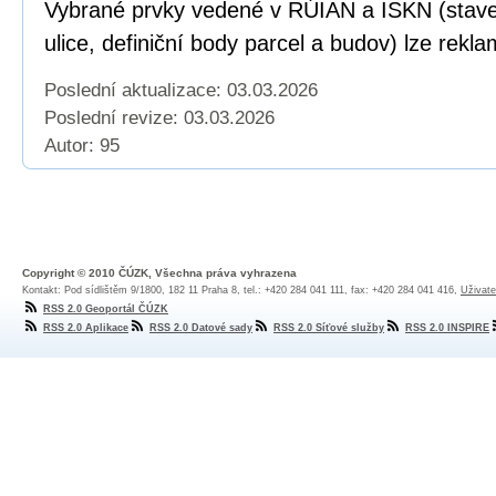
Vybrané prvky vedené v RÚIAN a ISKN (staveb
ulice, definiční body parcel a budov) lze rekl
Poslední aktualizace: 03.03.2026
Poslední revize:
03.03.2026
Autor: 95
Copyright © 2010 ČÚZK, Všechna práva vyhrazena
Kontakt: Pod sídlištěm 9/1800, 182 11 Praha 8, tel.: +420 284 041 111, fax: +420 284 041 416,
Uživate
RSS 2.0 Geoportál ČÚZK
RSS 2.0 Aplikace
RSS 2.0 Datové sady
RSS 2.0 Síťové služby
RSS 2.0 INSPIRE