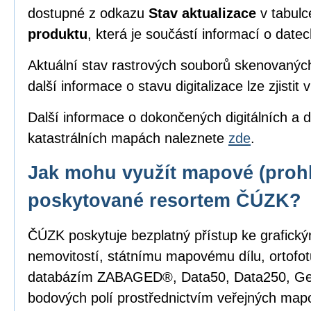
dostupné z odkazu
Stav aktualizace
v tabul
produktu
, která je součástí informací o date
Aktuální stav rastrových souborů skenovanýc
další informace o stavu digitalizace lze zjistit 
Další informace o dokončených digitálních a d
katastrálních mapách naleznete
zde
.
Jak mohu využít mapové (prohl
poskytované resortem ČÚZK?
ČÚZK poskytuje bezplatný přístup ke grafick
nemovitostí, státnímu mapovému dílu, ortofot
databázím ZABAGED®, Data50, Data250, G
bodových polí prostřednictvím veřejných mapo