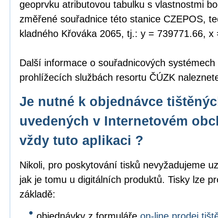
geoprvku atributovou tabulku s vlastnostmi bo
změřené souřadnice této stanice CZEPOS, tedy
kladného Křováka 2065, tj.: y = 739771.66, x
Další informace o souřadnicových systémech
prohlížecích službách resortu ČÚZK nalezne
Je nutné k objednávce tištěný
uvedených v Internetovém obc
vždy tuto aplikaci ?
Nikoli, pro poskytování tisků nevyžadujeme uz
jak je tomu u digitálních produktů. Tisky lze p
základě:
objednávky z formuláře
on-line prodej ti