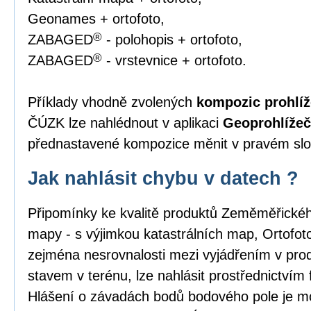
Geonames + ortofoto,
®
ZABAGED
- polohopis + ortofoto,
®
ZABAGED
- vrstevnice + ortofoto.
Příklady vhodně zvolených
kompozic prohlíž
ČÚZK lze nahlédnout v aplikaci
Geoprohlížeč
přednastavené kompozice měnit v pravém slou
Jak nahlásit chybu v datech ?
Připomínky ke kvalitě produktů Zeměměřick
mapy - s výjimkou katastrálních map, Ortofo
zejména nesrovnalosti mezi vyjádřením v pro
stavem v terénu, lze nahlásit prostřednictvím
Hlášení o závadách bodů bodového pole je m