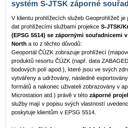
systém S-JTSK záporné souřa
V klientu prohlížecích služeb Geoprohlížeč je
dat prohlížecími službami projekce
S-JTSK/Kr
(EPSG 5514) se zápornými souřadnicemi v p
North
a to z těchto důvodů:
Geoportál ČÚZK zobrazuje prohlížecí (mapové)
produktů resortu ČÚZK (např. data ZABAGE
bodových polí apod.), které jsou ve svých zd
vytvářeny a udržovány, následně exportován
formátů a nakonec uživateli zobrazovány v ap
Microstation atd.) právě v této
záporné proje
služby mají v popisu svých vlastností uveden
poskytuje klientům v EPSG 5514.