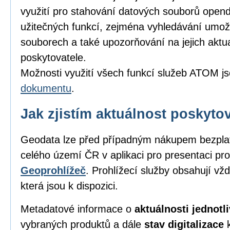
využití pro stahování datových souborů opend
užitečných funkcí, zejména vyhledávání umožňu
souborech a také upozorňování na jejich aktu
poskytovatele.
Možnosti využití všech funkcí služeb ATOM j
dokumentu
.
Jak zjistím aktuálnost poskyt
Geodata lze před případným nákupem bezpl
celého území ČR v aplikaci pro presentaci pro
Geoprohlížeč
. Prohlížecí služby obsahují vž
která jsou k dispozici.
Metadatové informace o
aktuálnosti jednot
vybraných produktů a dále
stav digitalizace
k