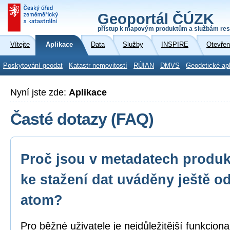
Geoportál ČÚZK
přístup k mapovým produktům a službám res
Vítejte
Aplikace
Data
Služby
INSPIRE
Otevřen
Poskytování geodat
Katastr nemovitostí
RÚIAN
DMVS
Geodetické ap
Nyní jste zde:
Aplikace
Časté dotazy (FAQ)
Proč jsou v metadatech produk
ke stažení dat uváděny ještě o
atom?
Pro běžné uživatele je nejdůležitější funkcion