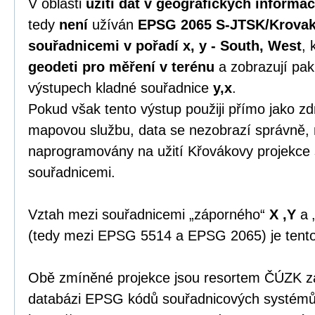
V oblasti
užití dat v geografických informa
tedy
není
užíván
EPSG 2065 S-JTSK/Krovak
souřadnicemi v pořadí x, y - South, West
, 
geodeti pro měření v terénu
a zobrazují pak
výstupech kladné souřadnice
y,x
.
Pokud však tento výstup použiji přímo jako zdr
mapovou službu, data se nezobrazí správně, 
naprogramovány na užití Křovákovy projekce
souřadnicemi.
Vztah mezi souřadnicemi „záporného“
X ,Y
a 
(tedy mezi EPSG 5514 a EPSG 2065) je tent
Obě zmíněné projekce jsou resortem ČÚZK zap
databázi EPSG kódů souřadnicových systémů 