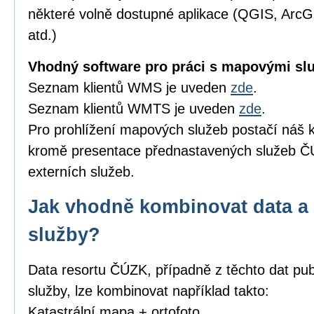
některé volně dostupné aplikace (QGIS, Arc
atd.)
Vhodný software pro práci s mapovými sl
Seznam klientů WMS je uveden
zde
.
Seznam klientů WMTS je uveden
zde
.
Pro prohlížení mapových služeb postačí náš k
kromě presentace přednastavených služeb ČÚ
externích služeb.
Jak vhodně kombinovat data a 
služby?
Data resortu ČÚZK, případně z těchto dat pub
služby, lze kombinovat například takto:
Katastrální mapa + ortofoto,