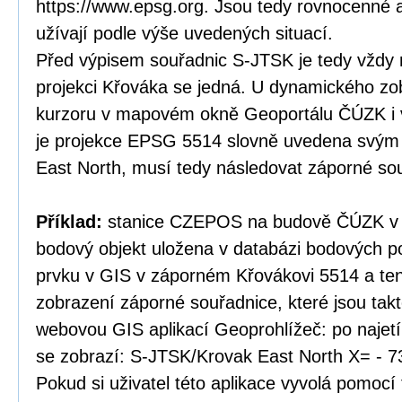
https://www.epsg.org. Jsou tedy rovnocenné a
užívají podle výše uvedených situací.
Před výpisem souřadnic S-JTSK je tedy vždy 
projekci Křováka se jedná. U dynamického zo
kurzoru v mapovém okně Geoportálu ČÚZK i v
je projekce EPSG 5514 slovně uvedena svý
East North, musí tedy následovat záporné so
Příklad:
stanice CZEPOS na budově ČÚZK v P
bodový objekt uložena v databázi bodových po
prvku v GIS v záporném Křovákovi 5514 a te
zobrazení záporné souřadnice, které jsou tak
webovou GIS aplikací Geoprohlížeč: po najet
se zobrazí: S-JTSK/Krovak East North X= - 7
Pokud si uživatel této aplikace vyvolá pomocí