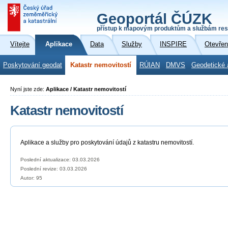
Geoportál ČÚZK
přístup k mapovým produktům a službám res
Vítejte
Aplikace
Data
Služby
INSPIRE
Otevřen
Poskytování geodat
Katastr nemovitostí
RÚIAN
DMVS
Geodetické 
Nyní jste zde:
Aplikace / Katastr nemovitostí
Katastr nemovitostí
Aplikace a služby pro poskytování údajů z katastru nemovitostí.
Poslední aktualizace: 03.03.2026
Poslední revize:
03.03.2026
Autor: 95