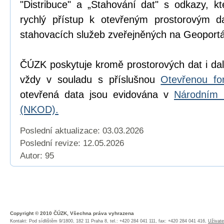
"Distribuce" a „Stahování dat" s odkazy, k
rychlý přístup k otevřeným prostorovým d
stahovacích služeb zveřejněných na Geoport
ČÚZK poskytuje kromě prostorových dat i dal
vždy v souladu s příslušnou
Otevřenou fo
otevřená data jsou evidována v
Národním 
(NKOD).
Poslední aktualizace: 03.03.2026
Poslední revize:
12.05.2026
Autor: 95
Copyright © 2010 ČÚZK, Všechna práva vyhrazena
Kontakt: Pod sídlištěm 9/1800, 182 11 Praha 8, tel.: +420 284 041 111, fax: +420 284 041 416,
Uživate