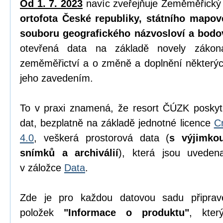
Od 1. 7. 2023
navíc zveřejňuje Zeměměřický
ortofota České republiky, státního mapov
souboru geografického názvosloví a bodo
otevřená data na základě novely zák
zeměměřictví a o změně a doplnění některýc
jeho zavedením.
To v praxi znamená, že resort ČÚZK poskyt
dat, bezplatně na základě jednotné licence
C
4.0
, veškerá prostorová data (
s výjimko
snímků a archiválií
), která jsou uvede
v záložce
Data
.
Zde je pro každou datovou sadu připrav
položek
"Informace o produktu"
, kter