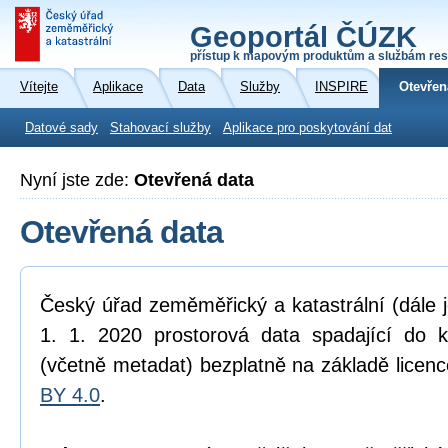
Geoportál ČÚZK
přístup k mapovým produktům a službám res
Vítejte
Aplikace
Data
Služby
INSPIRE
Otevřen
Datové sady
Stahovací služby
Aplikace pro poskytování dat
Nyní jste zde:
Otevřená data
Otevřená data
Český úřad zeměměřický a katastrální (dále 
1. 1. 2020 prostorová data spadající do 
(včetně metadat) bezplatně na základě licen
BY 4.0
.