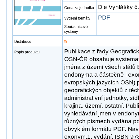
Dle Vyhlášky č
Cena za jednotku
PDF
Výdejní formáty
Souřadnicové
systémy
Distribuce
Publikace z řady Geografi
Popis produktu
OSN-ČR obsahuje systema
jména z území všech států 
endonyma a částečně i exon
evropských jazycích OSN) 
geografických objektů z těch
administrativní jednotky, síd
krajina, území, ostatní. Publ
vyhledávání jmen v endony
různých písmech vydána pou
obvyklém formátu PDF. Nav
exonym.1. vydání. ISBN 97