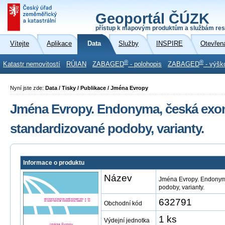
Geoportál ČÚZK
přístup k mapovým produktům a službám res
Vítejte
Aplikace
Data
Služby
INSPIRE
Otevřen
®
®
Katastr nemovitostí
RÚIAN
ZABAGED
- polohopis
ZABAGED
- výšk
Nyní jste zde:
Data / Tisky / Publikace / Jména Evropy
Jména Evropy. Endonyma, česká exo
standardizované podoby, varianty.
Informace o produktu
Název
Jména Evropy. Endonym
podoby, varianty.
632791
Obchodní kód
1 ks
Výdejní jednotka