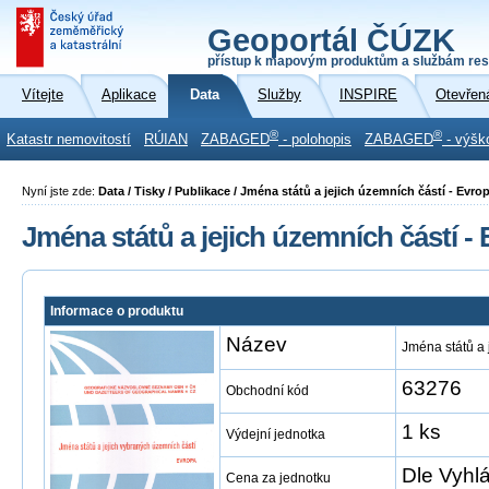
Geoportál ČÚZK
přístup k mapovým produktům a službám res
Vítejte
Aplikace
Data
Služby
INSPIRE
Otevřen
®
®
Katastr nemovitostí
RÚIAN
ZABAGED
- polohopis
ZABAGED
- výšk
Nyní jste zde:
Data / Tisky / Publikace / Jména států a jejich územních částí - Evro
Jména států a jejich územních částí -
Informace o produktu
Název
Jména států a 
63276
Obchodní kód
1 ks
Výdejní jednotka
Dle Vyhl
Cena za jednotku