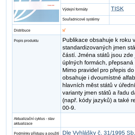
TISK
Výdejní formáty
Souřadnicové systémy
Distribuce
Publikace obsahuje k roku 
Popis produktu
standardizovaných jmen stá
částí. Jména států jsou zde 
úplných formách, přepsaná p
Mimo pravidel pro přepis do 
obsahuje i dvoumístné alfab
hlavních měst států v úředn
varianty jmen států a řadu 
(např. kódy jazyků) a také r
00-9.
Aktualizační cyklus - stav
aktualizace
Dle Vyhlášky č. 31/1995 Sb
Podmínky přístupu a použití