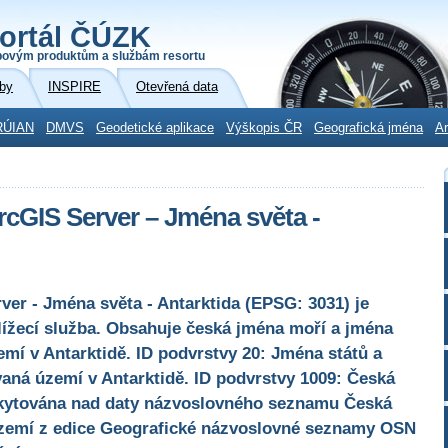
ortál ČÚZK
povým produktům a službám resortu
by
INSPIRE
Otevřená data
RÚIAN
DMVS
Geodetické aplikace
Výškopis ČR
Geografická jména
Ar
rcGIS Server – Jména světa -
er - Jména světa - Antarktida (EPSG: 3031) je
lížecí služba. Obsahuje česká jména moří a jména
emí v Antarktidě. ID podvrstvy 20: Jména států a
vaná území v Antarktidě. ID podvrstvy 1009: Česká
oskytována nad daty názvoslovného seznamu Česká
zemí z edice Geografické názvoslovné seznamy OSN