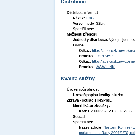
Distribuce
Distribuční formát
Název:
PNG
Verze:
mode=32bit
Specifikace:
Možnosti přenosu
Jednotky distribuce:
Výdejní jednot
Online
Odkaz:
https://ags.cuzk.gov.cz/ar
Protokol:
ESRI:MAP
Odkaz:
https://ags.cuzk.gov.cz/jm
Protokol:
WWW:LINK
Kvalita služby
Úroveň působnosti
Úroveň popisu kvality:
služba
Zpráva - soulad s INSPIRE
Identifikátor zkoušky:
Kód:
CZ-00025712-CUZK_AGS_J
Soulad
Specifikace
Název zdroje:
Nařízení Komise (E
parlamentu a Rady 2007/2/ES, pok