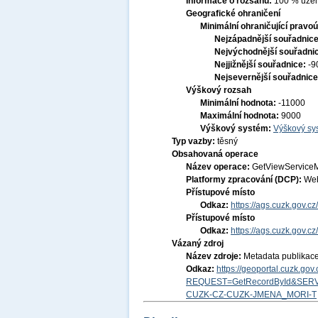
Informace o rozsahu:
100 % územ
Geografické ohraničení
Minimální ohraničující pravoú
Nejzápadnější souřadnic
Nejvýchodnější souřadni
Nejjižnější souřadnice:
-9
Nejsevernější souřadnic
Výškový rozsah
Minimální hodnota:
-11000
Maximální hodnota:
9000
Výškový systém:
Výškový sys
Typ vazby:
těsný
Obsahovaná operace
Název operace:
GetViewService
Platformy zpracování (DCP):
Web
Přístupové místo
Odkaz:
https://ags.cuzk.gov.c
Přístupové místo
Odkaz:
https://ags.cuzk.gov.c
Vázaný zdroj
Název zdroje:
Metadata publikac
Odkaz:
https://geoportal.cuzk.go
REQUEST=GetRecordById&SERV
CUZK-CZ-CUZK-JMENA_MORI-T