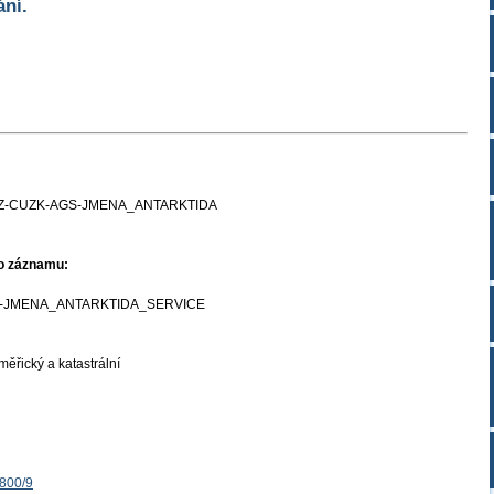
ání.
Z-CUZK-AGS-JMENA_ANTARKTIDA
ho záznamu:
-JMENA_ANTARKTIDA_SERVICE
ěřický a katastrální
1800/9