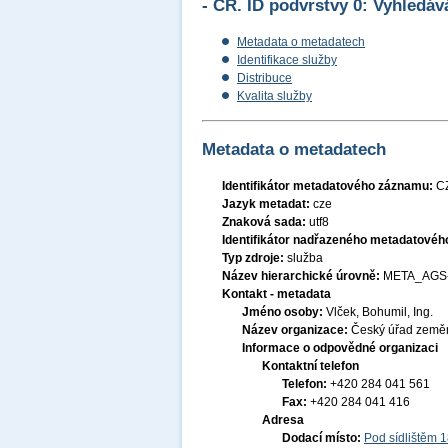
- ČR. ID podvrstvy 0: Vyhledáv
Metadata o metadatech
Identifikace služby
Distribuce
Kvalita služby
Metadata o metadatech
Identifikátor metadatového záznamu:
C
Jazyk metadat:
cze
Znaková sada:
utf8
Identifikátor nadřazeného metadatové
Typ zdroje:
služba
Název hierarchické úrovně:
META_AGS
Kontakt - metadata
Jméno osoby:
Vlček, Bohumil, Ing.
Název organizace:
Český úřad zeměm
Informace o odpovědné organizaci
Kontaktní telefon
Telefon:
+420 284 041 561
Fax:
+420 284 041 416
Adresa
Dodací místo:
Pod sídlištěm 