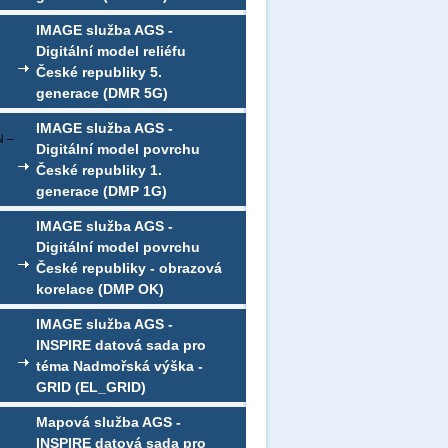
IMAGE služba AGS -
Digitální model reliéfu
České republiky 5.
e
generace (DMR 5G)
IMAGE služba AGS -
N –
Digitální model povrchu
České republiky 1.
generace (DMP 1G)
IMAGE služba AGS -
Digitální model povrchu
České republiky - obrazová
korelace (DMP OK)
IMAGE služba AGS -
INSPIRE datová sada pro
téma Nadmořská výška -
GRID (EL_GRID)
Mapová služba AGS -
INSPIRE datová sada pro