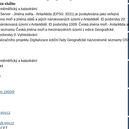
za službu
měměřický a katastrální
Server - Jména světa - Antarktida (EPSG: 3031) je poskytována jako veřejná
na moří a jména států a jejich nárokovaných území v Antarktidě. ID podvrstvy 20:
 nárokovaná území v Antarktidě. ID podvrstvy 1009: Česká jména moří - Antarktida j
 seznamu Česká jména moří a mezinárodních území z edice Geografické
dvrstvy 0: Vyhledávání.
ealizačního projektu Digitalizace ediční řady Geografické názvoslovné seznamy OS
měměřický a katastrální
ci
0
ěm 1800/9
.gov.cz
uzk.gov.cz
4 CET