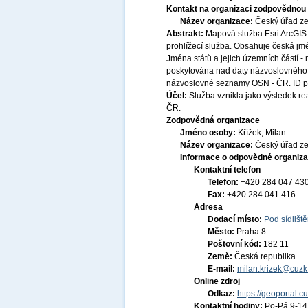
Kontakt na organizaci zodpovědnou 
Název organizace:
Český úřad ze
Abstrakt:
Mapová služba Esri ArcGIS 
prohlížecí služba. Obsahuje česká jmé
Jména států a jejich územních částí -
poskytována nad daty názvoslovného
názvoslovné seznamy OSN - ČR. ID po
Účel:
Služba vznikla jako výsledek r
ČR.
Zodpovědná organizace
Jméno osoby:
Křížek, Milan
Název organizace:
Český úřad ze
Informace o odpovědné organiza
Kontaktní telefon
Telefon:
+420 284 047 43
Fax:
+420 284 041 416
Adresa
Dodací místo:
Pod sídlišt
Město:
Praha 8
Poštovní kód:
182 11
Země:
Česká republika
E-mail:
milan.krizek@cuzk
Online zdroj
Odkaz:
https://geoportal.c
Kontaktní hodiny:
Po-Pá 9-1