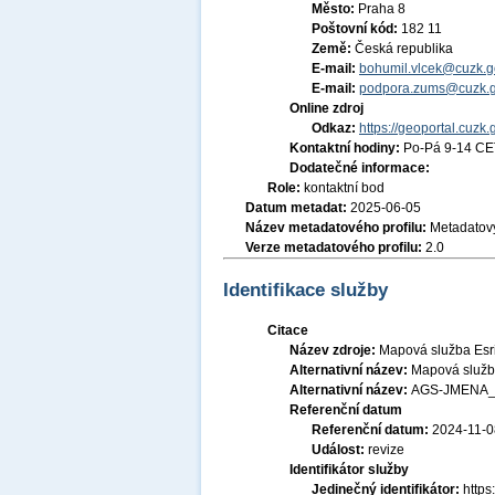
Město:
Praha 8
Poštovní kód:
182 11
Země:
Česká republika
E-mail:
bohumil.vlcek@cuzk.g
E-mail:
podpora.zums@cuzk.g
Online zdroj
Odkaz:
https://geoportal.cuzk.
Kontaktní hodiny:
Po-Pá 9-14 CE
Dodatečné informace:
Role:
kontaktní bod
Datum metadat:
2025-06-05
Název metadatového profilu:
Metadatový
Verze metadatového profilu:
2.0
Identifikace služby
Citace
Název zdroje:
Mapová služba Esri
Alternativní název:
Mapová služba
Alternativní název:
AGS-JMENA_
Referenční datum
Referenční datum:
2024-11-0
Událost:
revize
Identifikátor služby
Jedinečný identifikátor:
http