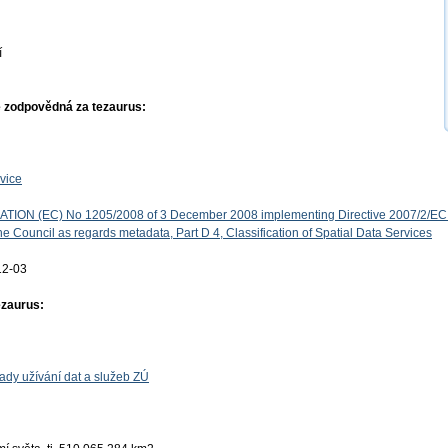
í
 zodpovědná za tezaurus:
vice
ON (EC) No 1205/2008 of 3 December 2008 implementing Directive 2007/2/EC 
e Council as regards metadata, Part D 4, Classification of Spatial Data Services
12-03
ezaurus:
ady užívání dat a služeb ZÚ