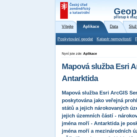
Geop
přístup k ma
Vítejte
Aplikace
Data
Služ
Poskytování geodat
Katastr nemovitostí
Nyní jste zde:
Aplikace
Mapová služba Esri A
Antarktida
Mapová služba Esri ArcGIS Serv
poskytována jako veřejná proh
států a jejich nárokovaných úz
jejich územních částí - nároko
jména moří - Antarktida je p
jména moří a mezinárodních ú