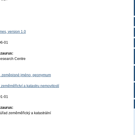
es, version 1.0
06-01
ezaurus:
Research Centre
o, zeměpisné jméno, geonymum
 zeměměřictví a katastru nemovitostí
01-01
ezaurus:
úřad zeměměřický a katastrální