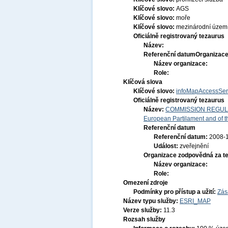
Klíčové slovo:
AGS
Klíčové slovo:
moře
Klíčové slovo:
mezinárodní územ
Oficiálně registrovaný tezaurus
Název:
Referenční datum
Organizace
Název organizace:
Role:
Klíčová slova
Klíčové slovo:
infoMapAccessSer
Oficiálně registrovaný tezaurus
Název:
COMMISSION REGULATI
European Partilament and of th
Referenční datum
Referenční datum:
2008-
Událost:
zveřejnění
Organizace zodpovědná za t
Název organizace:
Role:
Omezení zdroje
Podmínky pro přístup a užití:
Zás
Název typu služby:
ESRI_MAP
Verze služby:
11.3
Rozsah služby