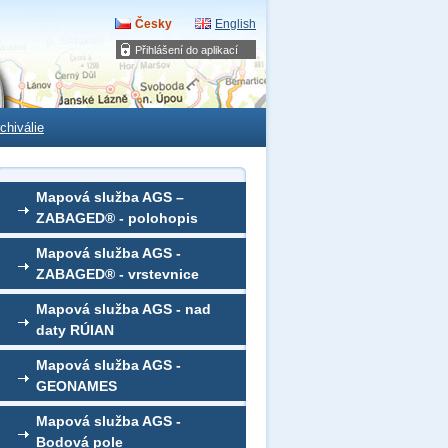
Česky
English
Přihlášení do aplikací
chiválie
Mapová služba AGS –
ZABAGED® - polohopis
Mapová služba AGS -
ZABAGED® - vrstevnice
Mapová služba AGS - nad
daty RÚIAN
Mapová služba AGS -
GEONAMES
Mapová služba AGS -
Bodová pole