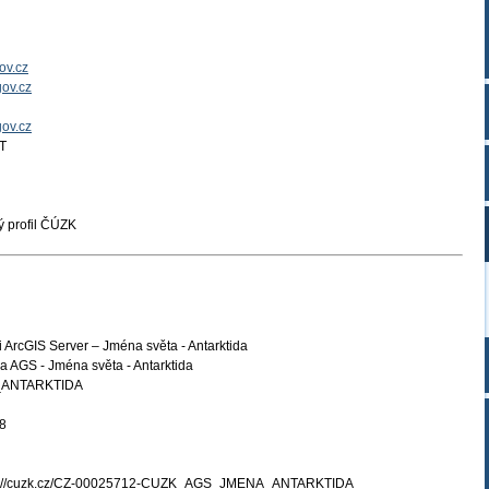
ov.cz
ov.cz
gov.cz
T
 profil ČÚZK
 ArcGIS Server – Jména světa - Antarktida
 AGS - Jména světa - Antarktida
ANTARKTIDA
8
s://cuzk.cz/CZ-00025712-CUZK_AGS_JMENA_ANTARKTIDA