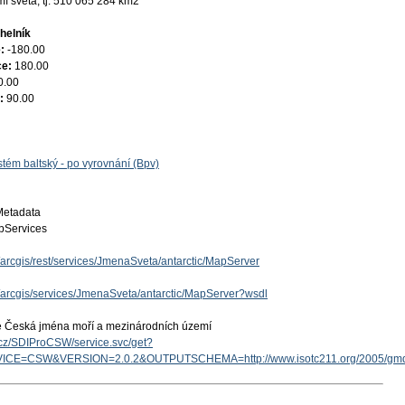
í světa, tj. 510 065 284 km2
helník
e:
-180.00
ce:
180.00
0.00
e:
90.00
tém baltský - po vyrovnání (Bpv)
Metadata
Services
z/arcgis/rest/services/JmenaSveta/antarctic/MapServer
z/arcgis/services/JmenaSveta/antarctic/MapServer?wsdl
e Česká jména moří a mezinárodních území
v.cz/SDIProCSW/service.svc/get?
ICE=CSW&VERSION=2.0.2&OUTPUTSCHEMA=http://www.isotc211.org/2005/g