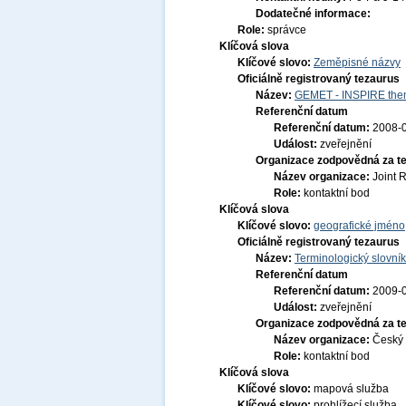
Dodatečné informace:
Role:
správce
Klíčová slova
Klíčové slovo:
Zeměpisné názvy
Oficiálně registrovaný tezaurus
Název:
GEMET - INSPIRE them
Referenční datum
Referenční datum:
2008-
Událost:
zveřejnění
Organizace zodpovědná za t
Název organizace:
Joint 
Role:
kontaktní bod
Klíčová slova
Klíčové slovo:
geografické jmén
Oficiálně registrovaný tezaurus
Název:
Terminologický slovník
Referenční datum
Referenční datum:
2009-
Událost:
zveřejnění
Organizace zodpovědná za t
Název organizace:
Český 
Role:
kontaktní bod
Klíčová slova
Klíčové slovo:
mapová služba
Klíčové slovo:
prohlížecí služba