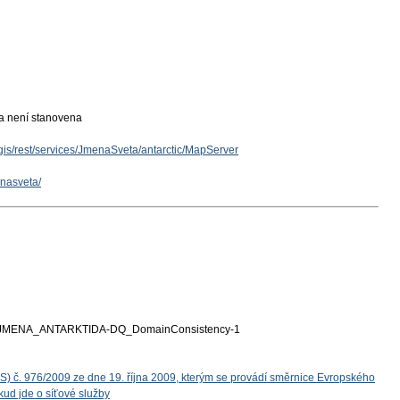
ka není stanovena
cgis/rest/services/JmenaSveta/antarctic/MapServer
enasveta/
MENA_ANTARKTIDA-DQ_DomainConsistency-1
S) č. 976/2009 ze dne 19. října 2009, kterým se provádí směrnice Evropského
ud jde o síťové služby