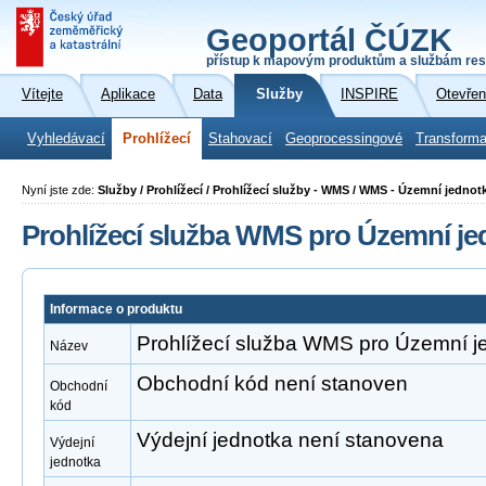
Geoportál ČÚZK
přístup k mapovým produktům a službám res
Vítejte
Aplikace
Data
Služby
INSPIRE
Otevřen
Vyhledávací
Prohlížecí
Stahovací
Geoprocessingové
Transforma
Nyní jste zde:
Služby / Prohlížecí / Prohlížecí služby - WMS / WMS - Územní jednot
Prohlížecí služba WMS pro Územní je
Informace o produktu
Prohlížecí služba WMS pro Územní j
Název
Obchodní kód není stanoven
Obchodní
kód
Výdejní jednotka není stanovena
Výdejní
jednotka