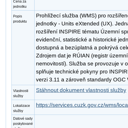
Cena za
jednotku
Prohlížecí služba (WMS) pro rozšíře
Popis
produktu
jednotky - Units eXtended (UX). Jed
rozšíření INSPIRE tématu Územní spr
evidenční, statistické a historické jed
dostupná a bezúplatná a pokrývá cel
Zdrojem dat je RÚIAN (registr územní 
nemovitostí). Služba se provozuje v o
splňuje technické pokyny pro INSPIRE
verzi 3.11 a zároveň standardy OGC 
Stáhnout dokument vlastnosti služby
Vlastnosti
služby
https://services.cuzk.gov.cz/wms/lo
Lokalizace
služby
Datové sady
poskytované