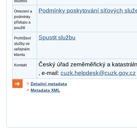
službou
Podmínky poskytování síťových slu
Omezení a
podmínky
přístupu a
použití
Spustit službu
Prohlížení
služby ve
veřejném
klientu
Český úřad zeměměřický a katastrální
Kontakt
, e-mail:
cuzk.helpdesk@cuzk.gov.cz
Detailní metadata
Metadata XML