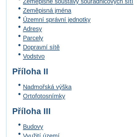
Zeměpisné soustavy souřadnicových sítí
Zeměpisná jména
Územní správní jednotky
Adresy
Parcely
Dopravní sítě
Vodstvo
Příloha II
Nadmořská výška
Ortofotosnímky
Příloha III
Budovy
Využití území