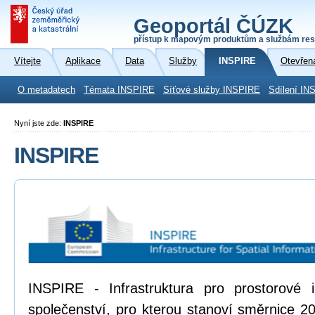
Geoportál ČÚZK
přístup k mapovým produktům a službám res
Vítejte
Aplikace
Data
Služby
INSPIRE
Otevřen
O metadatech
Témata INSPIRE
Síťové služby INSPIRE
Sdílení IN
Nyní jste zde:
INSPIRE
INSPIRE
INSPIRE - Infrastruktura pro prostorové
společenství, pro kterou stanoví směrnice 2