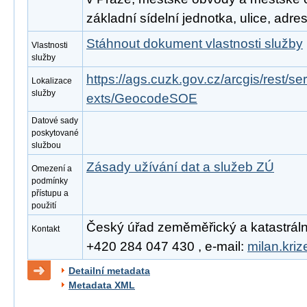
základní sídelní jednotka, ulice, adre
Stáhnout dokument vlastnosti služby
Vlastnosti
služby
https://ags.cuzk.gov.cz/arcgis/rest/
Lokalizace
služby
exts/GeocodeSOE
Datové sady
poskytované
službou
Zásady užívání dat a služeb ZÚ
Omezení a
podmínky
přístupu a
použití
Český úřad zeměměřický a katastrální, 
Kontakt
+420 284 047 430 , e-mail:
milan.kri
Detailní metadata
Metadata XML