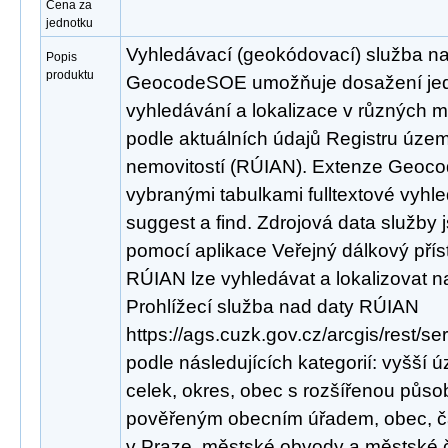
Cena za
jednotku
Vyhledávací (geokódovací) služba n
Popis
produktu
GeocodeSOE umožňuje dosažení jed
vyhledávání a lokalizace v různých 
podle aktuálních údajů Registru územn
nemovitostí (RÚIAN). Extenze Geoco
vybranými tabulkami fulltextové vyhl
suggest a find. Zdrojová data služby
pomocí aplikace Veřejný dálkový pří
RÚIAN lze vyhledávat a lokalizovat 
Prohlížecí služba nad daty RÚIAN
https://ags.cuzk.gov.cz/arcgis/rest/
podle následujících kategorií: vyšš
celek, okres, obec s rozšířenou půso
pověřeným obecním úřadem, obec, čá
v Praze, městské obvody a městské čá