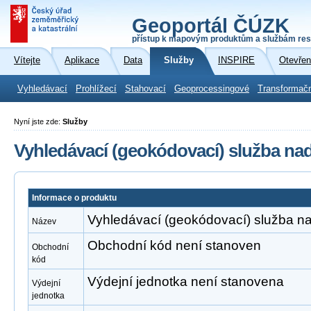
Geoportál ČÚZK
přístup k mapovým produktům a službám res
Vítejte
Aplikace
Data
Služby
INSPIRE
Otevřen
Vyhledávací
Prohlížecí
Stahovací
Geoprocessingové
Transformač
Nyní jste zde:
Služby
Vyhledávací (geokódovací) služba na
Informace o produktu
Vyhledávací (geokódovací) služba n
Název
Obchodní kód není stanoven
Obchodní
kód
Výdejní jednotka není stanovena
Výdejní
jednotka