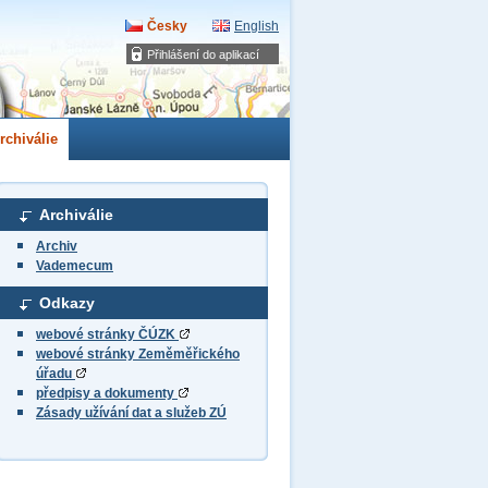
Česky
English
Přihlášení do aplikací
rchiválie
Archiválie
Archiv
Vademecum
Odkazy
webové stránky ČÚZK
webové stránky Zeměměřického
úřadu
předpisy a dokumenty
Zásady užívání dat a služeb ZÚ