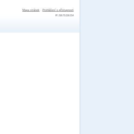
Mapa stránek
Prohlášení o přístupnosti
IP: 216.73.216.214