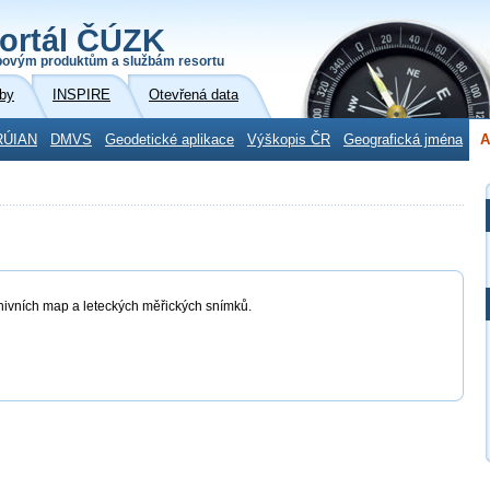
ortál ČÚZK
povým produktům a službám resortu
by
INSPIRE
Otevřená data
RÚIAN
DMVS
Geodetické aplikace
Výškopis ČR
Geografická jména
A
chivních map a leteckých měřických snímků.