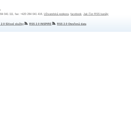
a
 284 041 111, fax: +420 284 041 416,
Uživatelská podpora
,
facebook
,
Jak číst RSS kanály
 2.0 Síťové služby
RSS 2.0 INSPIRE
RSS 2.0 Otevřená data