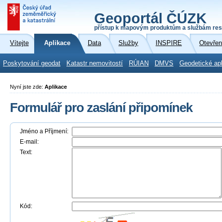
Geoportál ČÚZK
přístup k mapovým produktům a službám res
Vítejte
Aplikace
Data
Služby
INSPIRE
Otevřen
Poskytování geodat
Katastr nemovitostí
RÚIAN
DMVS
Geodetické ap
Nyní jste zde:
Aplikace
Formulář pro zaslání připomínek
Jméno a Příjmení:
E-mail:
Text:
Kód: