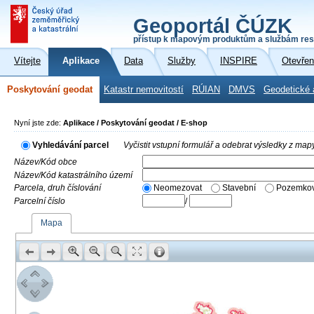
Geoportál ČÚZK
přístup k mapovým produktům a službám res
Vítejte
Aplikace
Data
Služby
INSPIRE
Otevřen
Poskytování geodat
Katastr nemovitostí
RÚIAN
DMVS
Geodetické 
Nyní jste zde:
Aplikace / Poskytování geodat / E-shop
Vyhledávání parcel
Vyčistit vstupní formulář a odebrat výsledky z map
Název/Kód obce
Název/Kód katastrálního území
Parcela, druh číslování
Neomezovat
Stavební
Pozemkov
Parcelní číslo
/
Mapa