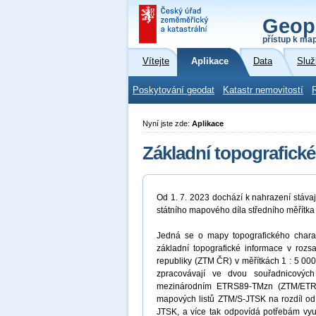
Geop
přístup k ma
Vítejte
Aplikace
Data
Služ
Poskytování geodat
Katastr nemovitostí
Nyní jste zde:
Aplikace
Základní topografick
Od 1. 7. 2023 dochází k nahrazení stáva
státního mapového díla středního měřítk
Jedná se o mapy topografického char
základní topografické informace v ro
republiky (ZTM ČR) v měřítkách 1 : 5 000
zpracovávají ve dvou souřadnicovýc
mezinárodním ETRS89-TMzn (ZTM/ETRS8
mapových listů ZTM/S-JTSK na rozdíl o
JTSK, a více tak odpovídá potřebám využ