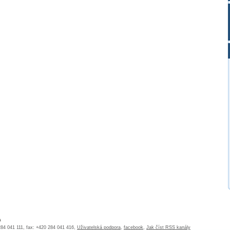
a
 284 041 111, fax: +420 284 041 416,
Uživatelská podpora
,
facebook
,
Jak číst RSS kanály