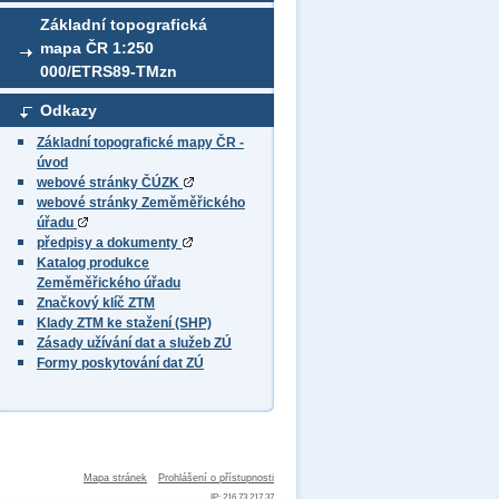
Základní topografická
mapa ČR 1:250
000/ETRS89-TMzn
Odkazy
Základní topografické mapy ČR -
úvod
webové stránky ČÚZK
webové stránky Zeměměřického
úřadu
předpisy a dokumenty
Katalog produkce
Zeměměřického úřadu
Značkový klíč ZTM
Klady ZTM ke stažení (SHP)
Zásady užívání dat a služeb ZÚ
Formy poskytování dat ZÚ
Mapa stránek
Prohlášení o přístupnosti
IP: 216.73.217.37