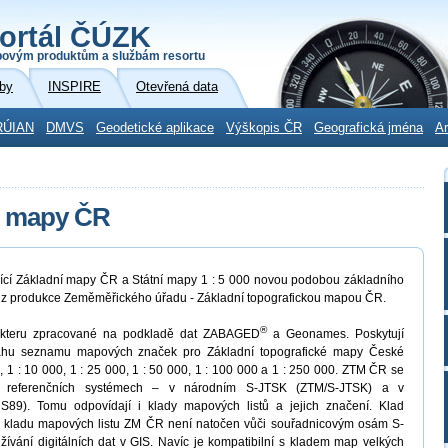
ortál ČÚZK
povým produktům a službám resortu
by
INSPIRE
Otevřená data
RÚIAN
DMVS
Geodetické aplikace
Výškopis ČR
Geografická jména
Ar
é mapy ČR
jící Základní mapy ČR a Státní mapy 1 : 5 000 novou podobou základního
a z produkce Zeměměřického úřadu - Základní topografickou mapou ČR.
®
akteru zpracované na podkladě dat ZABAGED
a Geonames. Poskytují
zsahu seznamu mapových značek pro Základní topografické mapy České
, 1 : 10 000, 1 : 25 000, 1 : 50 000, 1 : 100 000 a 1 : 250 000. ZTM ČR se
h referenčních systémech – v národním S-JTSK (ZTM/S-JTSK) a v
9). Tomu odpovídají i klady mapových listů a jejich značení. Klad
d kladu mapových listu ZM ČR není natočen vůči souřadnicovým osám S-
ívání digitálních dat v GIS. Navíc je kompatibilní s kladem map velkých