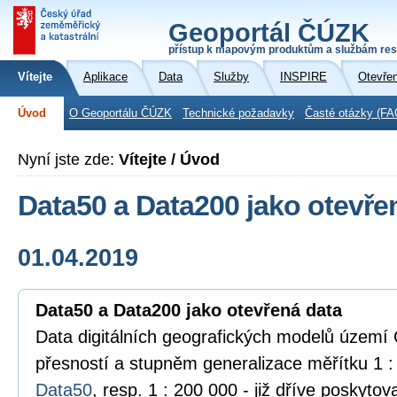
Geoportál ČÚZK
přístup k mapovým produktům a službám res
Vítejte
Aplikace
Data
Služby
INSPIRE
Otevře
Úvod
O Geoportálu ČÚZK
Technické požadavky
Časté otázky (FA
Nyní jste zde:
Vítejte / Úvod
Data50 a Data200 jako otevře
01.04.2019
Data50 a Data200 jako otevřená data
Data digitálních geografických modelů území 
přesností a stupněm generalizace měřítku 1 :
Data50
, resp. 1 : 200 000 - již dříve poskyto