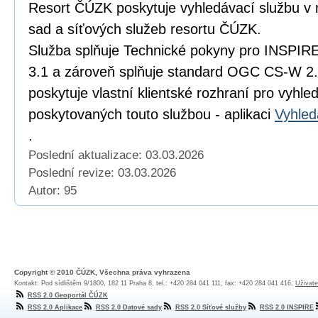
Resort ČÚZK poskytuje vyhledávací službu v
sad a síťových služeb resortu ČÚZK.
Služba splňuje Technické pokyny pro INSPIRE
3.1 a zároveň splňuje standard OGC CS-W 2
poskytuje vlastní klientské rozhraní pro vyhl
poskytovaných touto službou - aplikaci
Vyhled
.
Poslední aktualizace: 03.03.2026
Poslední revize:
03.03.2026
Autor: 95
Copyright © 2010 ČÚZK, Všechna práva vyhrazena
Kontakt: Pod sídlištěm 9/1800, 182 11 Praha 8, tel.: +420 284 041 111, fax: +420 284 041 416,
Uživate
RSS 2.0 Geoportál ČÚZK
RSS 2.0 Aplikace
RSS 2.0 Datové sady
RSS 2.0 Síťové služby
RSS 2.0 INSPIRE