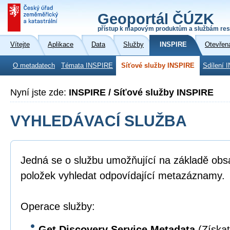
Geoportál ČÚZK
přístup k mapovým produktům a službám res
Vítejte
Aplikace
Data
Služby
INSPIRE
Otevřen
O metadatech
Témata INSPIRE
Síťové služby INSPIRE
Sdílení 
Nyní jste zde:
INSPIRE / Síťové služby INSPIRE
VYHLEDÁVACÍ SLUŽBA
Jedná se o službu umožňující na základě ob
položek vyhledat odpovídající metazáznamy.
Operace služby:
Get Discovery Service Metadata
(Získat