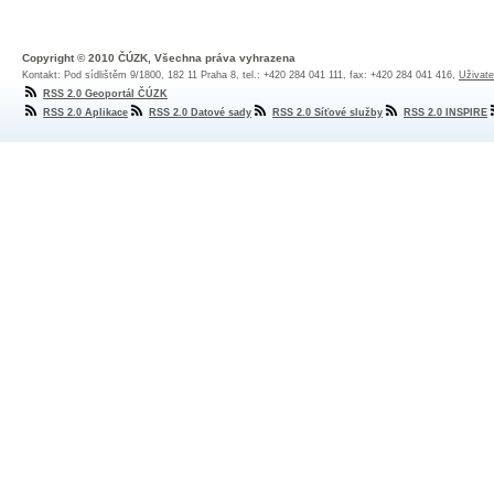
Copyright © 2010 ČÚZK, Všechna práva vyhrazena
Kontakt: Pod sídlištěm 9/1800, 182 11 Praha 8, tel.: +420 284 041 111, fax: +420 284 041 416,
Uživate
RSS 2.0 Geoportál ČÚZK
RSS 2.0 Aplikace
RSS 2.0 Datové sady
RSS 2.0 Síťové služby
RSS 2.0 INSPIRE