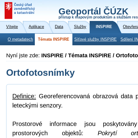
Geoportál ČÚZK
přístup k mapovým produktům a službám res
Vítejte
Aplikace
Data
Služby
INSPIRE
Otevřen
O metadatech
Témata INSPIRE
Síťové služby INSPIRE
Sdílení I
Nyní jste zde:
INSPIRE / Témata INSPIRE / Ortofot
Ortofotosnímky
Definice:
Georeferencovaná obrazová data po
leteckými senzory.
Prostorové informace jsou poskytovány
prostorových objektů:
Pokrytí or