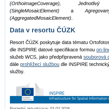
(OrthoimageCoverage), Jednotl
(SingleMosaicElement)
a
Agregov
(AggregatedMosaicElement)
.
Data v resortu ČÚZK
Resort ČÚZK poskytuje data tématu Ortofot
dle INSPIRE datové specifikace formou
on-li
služeb WCS, jako předpřipravená
souborová 
dále
prohlížecí službou
dle INSPIRE technickýc
služby.
Poslední aktualizace: 03.03.2026