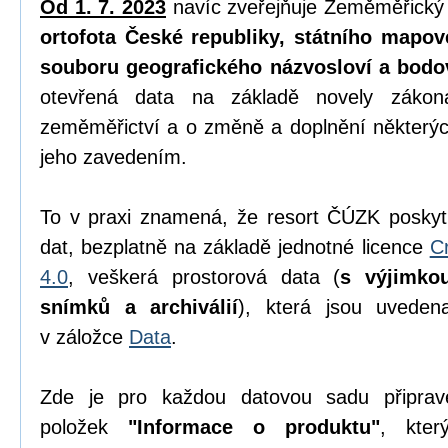
Od 1. 7. 2023
navíc zveřejňuje Zeměměřický
ortofota České republiky, státního mapov
souboru geografického názvosloví a bodo
otevřená data na základě novely zák
zeměměřictví a o změně a doplnění některýc
jeho zavedením.
To v praxi znamená, že resort ČÚZK poskyt
dat, bezplatně na základě jednotné licence
C
4.0
, veškerá prostorová data (
s výjimko
snímků a archiválií
), která jsou uvede
v záložce
Data
.
Zde je pro každou datovou sadu připrav
položek
"Informace o produktu"
, kter