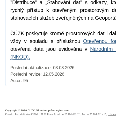
"Distribuce" a „Stahování dat" s odkazy, k
rychlý přístup k otevřeným prostorovým d
stahovacích služeb zveřejněných na Geoport
ČÚZK poskytuje kromě prostorových dat i dal
vždy v souladu s příslušnou
Otevřenou fo
otevřená data jsou evidována v
Národním 
(NKOD).
Poslední aktualizace: 03.03.2026
Poslední revize:
12.05.2026
Autor: 95
Copyright © 2010 ČÚZK, Všechna práva vyhrazena
Kontakt: Pod sídlištěm 9/1800, 182 11 Praha 8, tel.: +420 284 041 111, fax: +420 284 041 416,
Uživate