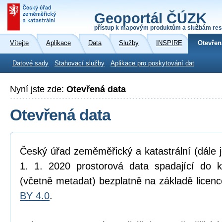
Geoportál ČÚZK
přístup k mapovým produktům a službám res
Vítejte
Aplikace
Data
Služby
INSPIRE
Otevřen
Datové sady
Stahovací služby
Aplikace pro poskytování dat
Nyní jste zde:
Otevřená data
Otevřená data
Český úřad zeměměřický a katastrální (dále 
1. 1. 2020 prostorová data spadající do 
(včetně metadat) bezplatně na základě licen
BY 4.0
.