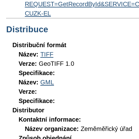
REQUEST=GetRecordById&SERVICE=CS
CUZK-EL
Distribuce
Distribuční formát
Název:
TIFF
Verze:
GeoTIFF 1.0
Specifikace:
Název:
GML
Verze:
Specifikace:
Distributor
Kontaktní informace:
Název organizace:
Zeměměřický úřad
Způsob objednání