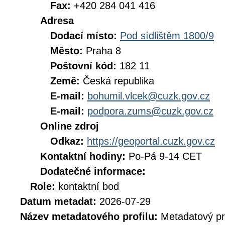
Fax:
+420 284 041 416
Adresa
Dodací místo:
Pod sídlištěm 1800/9
Město:
Praha 8
Poštovní kód:
182 11
Země:
Česká republika
E-mail:
bohumil.vlcek@cuzk.gov.cz
E-mail:
podpora.zums@cuzk.gov.cz
Online zdroj
Odkaz:
https://geoportal.cuzk.gov.cz
Kontaktní hodiny:
Po-Pá 9-14 CET
Dodatečné informace:
Role:
kontaktní bod
Datum metadat:
2026-07-29
Název metadatového profilu:
Metadatový pr