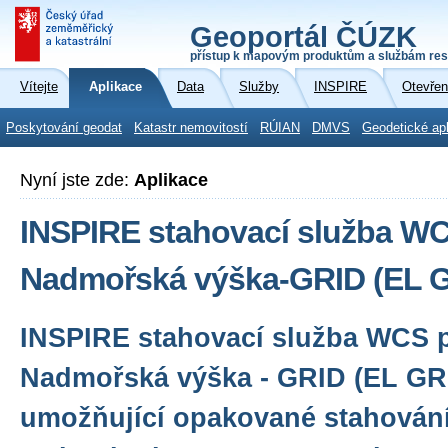
Geoportál ČÚZK
přístup k mapovým produktům a službám res
Vítejte
Aplikace
Data
Služby
INSPIRE
Otevřen
Poskytování geodat
Katastr nemovitostí
RÚIAN
DMVS
Geodetické ap
Nyní jste zde:
Aplikace
INSPIRE stahovací služba W
Nadmořská výška-GRID (EL 
INSPIRE stahovací služba WCS p
Nadmořská výška - GRID (EL GRI
umožňující opakované stahován