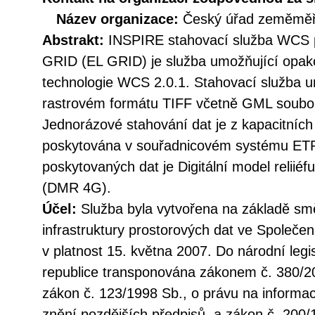
Název organizace:
Český úřad zeměměři
Abstrakt:
INSPIRE stahovací služba WCS 
GRID (EL GRID) je služba umožňující opak
technologie WCS 2.0.1. Stahovací služba u
rastrovém formátu TIFF včetně GML soubor
Jednorázové stahování dat je z kapacitníc
poskytována v souřadnicovém systému E
poskytovaných dat je Digitální model reliié
(DMR 4G).
Účel:
Služba byla vytvořena na základě sm
infrastruktury prostorových dat ve Společen
v platnost 15. května 2007. Do národní legi
republice transponována zákonem č. 380/20
zákon č. 123/1998 Sb., o právu na informac
znění pozdějších předpisů, a zákon č. 200/