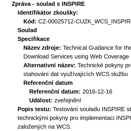
Zpráva - soulad s INSPIRE
Identifikátor zkoušky:
Kód:
CZ-00025712-CUZK_WCS_INSPIRE
Soulad
Specifikace
Název zdroje:
Technical Guidance for t
Download Services using Web Coverage
Alternativní název:
Technické pokyny p
stahování dat využívajících WCS službu
Referenční datum
Referenční datum:
2016-12-16
Událost:
zveřejnění
Popis testu:
Testování souladu INSPIRE s
technickými pokyny pro implementaci INSP
založených na WCS.