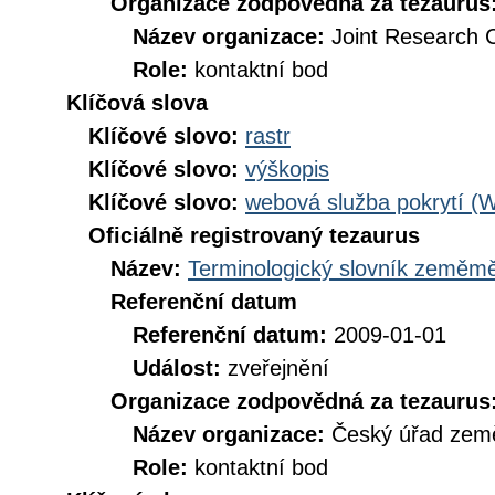
Organizace zodpovědná za tezaurus
Název organizace:
Joint Research 
Role:
kontaktní bod
Klíčová slova
Klíčové slovo:
rastr
Klíčové slovo:
výškopis
Klíčové slovo:
webová služba pokrytí (
Oficiálně registrovaný tezaurus
Název:
Terminologický slovník zeměměř
Referenční datum
Referenční datum:
2009-01-01
Událost:
zveřejnění
Organizace zodpovědná za tezaurus
Název organizace:
Český úřad země
Role:
kontaktní bod