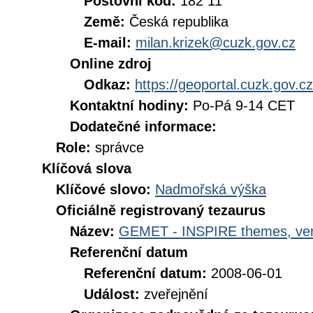
Poštovní kód:
182 11
Země:
Česká republika
E-mail:
milan.krizek@cuzk.gov.cz
Online zdroj
Odkaz:
https://geoportal.cuzk.gov.cz
Kontaktní hodiny:
Po-Pá 9-14 CET
Dodatečné informace:
Role:
správce
Klíčová slova
Klíčové slovo:
Nadmořská výška
Oficiálně registrovaný tezaurus
Název:
GEMET - INSPIRE themes, ver
Referenční datum
Referenční datum:
2008-06-01
Událost:
zveřejnění