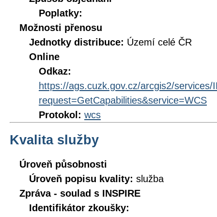
Poplatky:
Možnosti přenosu
Jednotky distribuce:
Území celé ČR
Online
Odkaz:
https://ags.cuzk.gov.cz/arcgis2/servi
request=GetCapabilities&service=WCS
Protokol:
wcs
Kvalita služby
Úroveň působnosti
Úroveň popisu kvality:
služba
Zpráva - soulad s INSPIRE
Identifikátor zkoušky: