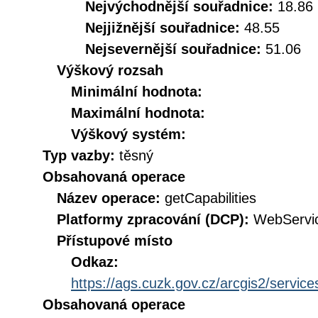
Nejvýchodnější souřadnice:
18.86
Nejjižnější souřadnice:
48.55
Nejsevernější souřadnice:
51.06
Výškový rozsah
Minimální hodnota:
Maximální hodnota:
Výškový systém:
Typ vazby:
těsný
Obsahovaná operace
Název operace:
getCapabilities
Platformy zpracování (DCP):
WebServi
Přístupové místo
Odkaz:
https://ags.cuzk.gov.cz/arcgis2/ser
Obsahovaná operace