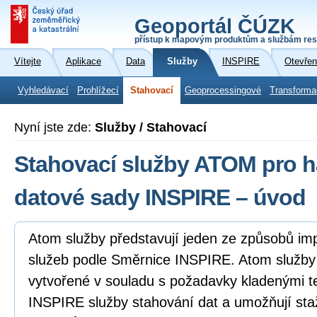
Geoportál ČÚZK
přístup k mapovým produktům a službám res
Vítejte
Aplikace
Data
Služby
INSPIRE
Otevřen
Vyhledávací
Prohlížecí
Stahovací
Geoprocessingové
Transforma
Nyní jste zde:
Služby / Stahovací
Stahovací služby ATOM pro 
datové sady INSPIRE – úvod
Atom služby představují jeden ze způsobů i
služeb podle Směrnice INSPIRE. Atom služb
vytvořené v souladu s požadavky kladenými 
INSPIRE služby stahování dat a umožňují sta