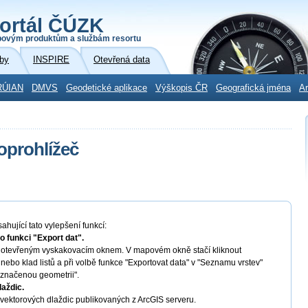
ortál ČÚZK
povým produktům a službám resortu
by
INSPIRE
Otevřená data
RÚIAN
DMVS
Geodetické aplikace
Výškopis ČR
Geografická jména
Ar
oprohlížeč
hující tato vylepšení funkcí:
 funkci "Export dat".
s otevřeným vyskakovacím oknem. V mapovém okně stačí kliknout
nebo klad listů a při volbě funkce "Exportovat data" v "Seznamu vrstev"
označenou geometrii".
laždic.
u vektorových dlaždic publikovaných z ArcGIS serveru.