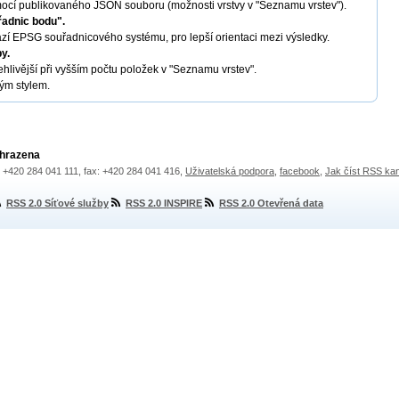
omocí publikovaného JSON souboru (možnosti vrstvy v "Seznamu vrstev").
řadnic bodu".
azí EPSG souřadnicového systému, pro lepší orientaci mezi výsledky.
y.
hlivější při vyšším počtu položek v "Seznamu vrstev".
ným stylem.
yhrazena
.: +420 284 041 111, fax: +420 284 041 416,
Uživatelská podpora
,
facebook
,
Jak číst RSS ka
RSS 2.0 Síťové služby
RSS 2.0 INSPIRE
RSS 2.0 Otevřená data