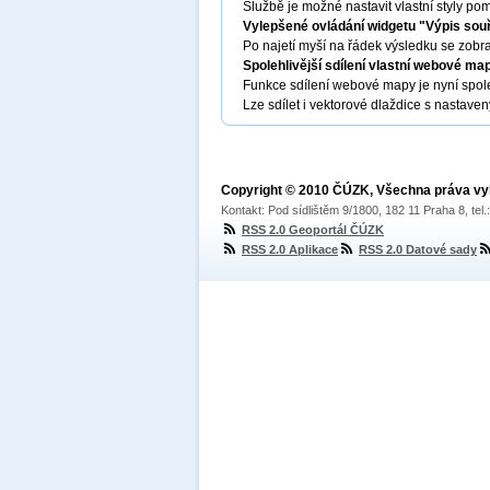
Službě je možné nastavit vlastní styly p
Vylepšené ovládání widgetu "Výpis sou
Po najetí myší na řádek výsledku se zobr
Spolehlivější sdílení vlastní webové map
Funkce sdílení webové mapy je nyní spole
Lze sdílet i vektorové dlaždice s nastave
Copyright © 2010 ČÚZK, Všechna práva v
Kontakt: Pod sídlištěm 9/1800, 182 11 Praha 8, tel
RSS 2.0 Geoportál ČÚZK
RSS 2.0 Aplikace
RSS 2.0 Datové sady