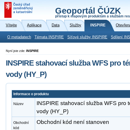
Geoportál ČÚZK
přístup k mapovým produktům a službám res
Vítejte
Aplikace
Data
Služby
INSPIRE
Otevřen
O metadatech
Témata INSPIRE
Síťové služby INSPIRE
Sdílení IN
Nyní jste zde:
INSPIRE
INSPIRE stahovací služba WFS pro té
vody (HY_P)
Informace o produktu
INSPIRE stahovací služba WFS pro t
Název
vody (HY_P)
Obchodní kód není stanoven
Obchodní
kód