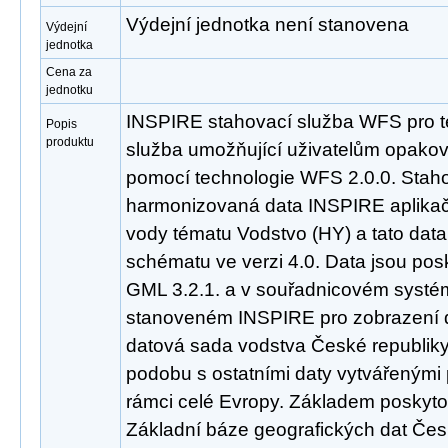
Výdejní jednotka není stanovena
Výdejní
jednotka
Cena za
jednotku
INSPIRE stahovací služba WFS pro t
Popis
produktu
služba umožňující uživatelům opakov
pomocí technologie WFS 2.0.0. Staho
harmonizovaná data INSPIRE aplika
vody tématu Vodstvo (HY) a tato dat
schématu ve verzi 4.0. Data jsou po
GML 3.2.1. a v souřadnicovém sys
stanoveném INSPIRE pro zobrazení d
datová sada vodstva České republiky
podobu s ostatními daty vytvářenými
rámci celé Evropy. Základem poskyto
Základní báze geografických dat Čes