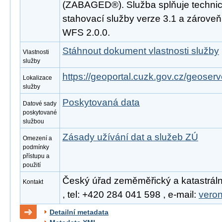
(ZABAGED®). Služba splňuje techni
stahovací služby verze 3.1 a zárove
WFS 2.0.0.
Stáhnout dokument vlastnosti služby
Vlastnosti
služby
https://geoportal.cuzk.gov.cz/geoserv
Lokalizace
služby
Poskytovaná data
Datové sady
poskytované
službou
Zásady užívání dat a služeb ZÚ
Omezení a
podmínky
přístupu a
použití
Český úřad zeměměřický a katastráln
Kontakt
, tel: +420 284 041 598 , e-mail:
vero
Detailní metadata