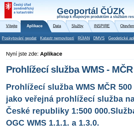
Geoportál ČÚZK
přístup k mapovým produktům a službám res
Vítejte
Aplikace
Data
Služby
INSPIRE
Otevřen
Poskytování geodat
Katastr nemovitostí
RÚIAN
DMVS
Geodetické ap
Nyní jste zde:
Aplikace
Prohlížecí služba WMS - MČR
Prohlížecí služba WMS MČR 500 
jako veřejná prohlížecí služba 
České republiky 1:500 000.Služb
OGC WMS 1.1.1. a 1.3.0.