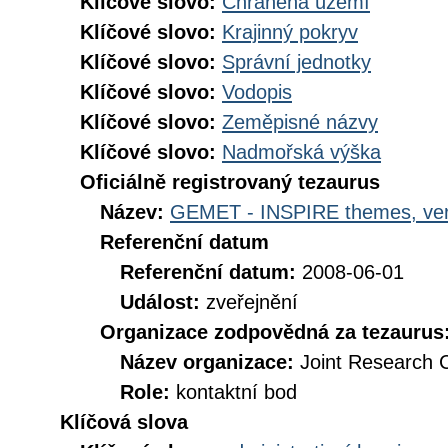
Klíčové slovo:
Chráněná území
Klíčové slovo:
Krajinný pokryv
Klíčové slovo:
Správní jednotky
Klíčové slovo:
Vodopis
Klíčové slovo:
Zeměpisné názvy
Klíčové slovo:
Nadmořská výška
Oficiálně registrovaný tezaurus
Název:
GEMET - INSPIRE themes, ver
Referenční datum
Referenční datum:
2008-06-01
Událost:
zveřejnění
Organizace zodpovědná za tezaurus
Název organizace:
Joint Research 
Role:
kontaktní bod
Klíčová slova