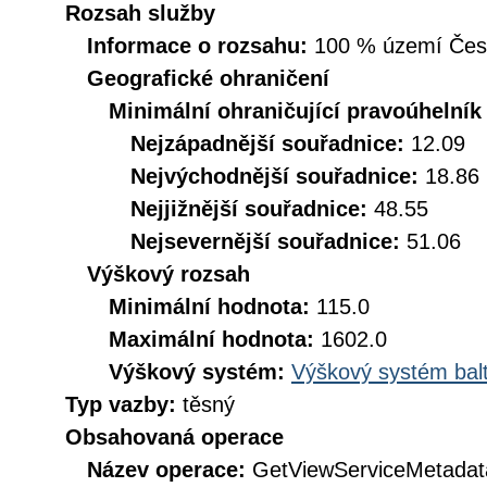
Rozsah služby
Informace o rozsahu:
100 % území České
Geografické ohraničení
Minimální ohraničující pravoúhelník
Nejzápadnější souřadnice:
12.09
Nejvýchodnější souřadnice:
18.86
Nejjižnější souřadnice:
48.55
Nejsevernější souřadnice:
51.06
Výškový rozsah
Minimální hodnota:
115.0
Maximální hodnota:
1602.0
Výškový systém:
Výškový systém balt
Typ vazby:
těsný
Obsahovaná operace
Název operace:
GetViewServiceMetadat