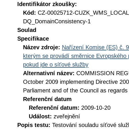
Identifikátor zkoušky:
Kód:
CZ-00025712-CUZK_WMS_LOCAL
DQ_DomainConsistency-1
Soulad
Specifikace
Název zdroje:
Nařízení Komise (ES) č. 9
kterým se provádí směrnice Evropského 
pokud jde o síťové služby
Alternativní název:
COMMISSION REGUL
October 2009 implementing Directive 20
Parliament and of the Council as regards
Referenční datum
Referenční datum:
2009-10-20
Událost:
zveřejnění
Popis testu:
Testování souladu síťové služ