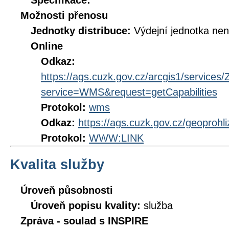
Specifikace:
Možnosti přenosu
Jednotky distribuce:
Výdejní jednotka ne
Online
Odkaz:
https://ags.cuzk.gov.cz/arcgis1/servi
service=WMS&request=getCapabilities
Protokol:
wms
Odkaz:
https://ags.cuzk.gov.cz/geoprohl
Protokol:
WWW:LINK
Kvalita služby
Úroveň působnosti
Úroveň popisu kvality:
služba
Zpráva - soulad s INSPIRE