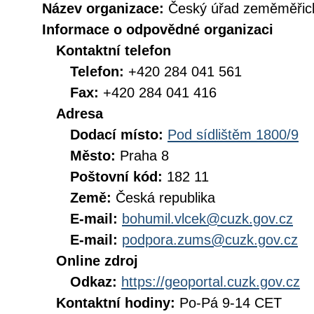
Název organizace:
Český úřad zeměměřick
Informace o odpovědné organizaci
Kontaktní telefon
Telefon:
+420 284 041 561
Fax:
+420 284 041 416
Adresa
Dodací místo:
Pod sídlištěm 1800/9
Město:
Praha 8
Poštovní kód:
182 11
Země:
Česká republika
E-mail:
bohumil.vlcek@cuzk.gov.cz
E-mail:
podpora.zums@cuzk.gov.cz
Online zdroj
Odkaz:
https://geoportal.cuzk.gov.cz
Kontaktní hodiny:
Po-Pá 9-14 CET