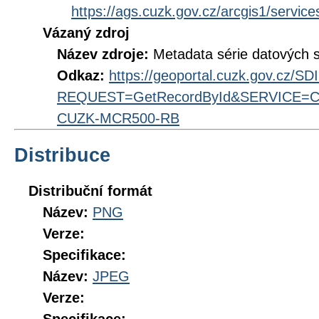
https://ags.cuzk.gov.cz/arcgis1/ser
Vázaný zdroj
Název zdroje:
Metadata série datových 
Odkaz:
https://geoportal.cuzk.gov.cz/S
REQUEST=GetRecordById&SERVICE=CS
CUZK-MCR500-RB
Distribuce
Distribuční formát
Název:
PNG
Verze:
Specifikace:
Název:
JPEG
Verze: