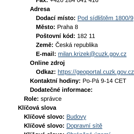
Fax:
+420 284 041 416
Adresa
Dodací místo:
Pod sídlištěm 1800/9
Město:
Praha 8
Poštovní kód:
182 11
Země:
Česká republika
E-mail:
milan.krizek@cuzk.gov.cz
Online zdroj
Odkaz:
https://geoportal.cuzk.gov.cz
Kontaktní hodiny:
Po-Pá 9-14 CET
Dodatečné informace:
Role:
správce
Klíčová slova
Klíčové slovo:
Budovy
Klíčové slovo:
Dopravní sítě