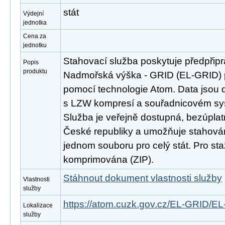
stát
Výdejní
jednotka
Cena za
jednotku
Stahovací služba poskytuje předpřip
Popis
produktu
Nadmořská výška - GRID (EL-GRID) 
pomocí technologie Atom. Data jsou 
s LZW kompresí a souřadnicovém s
Služba je veřejně dostupná, bezúpla
České republiky a umožňuje stahován
jednom souboru pro celý stát. Pro st
komprimována (ZIP).
Stáhnout dokument vlastnosti služby
Vlastnosti
služby
https://atom.cuzk.gov.cz/EL-GRID/E
Lokalizace
služby