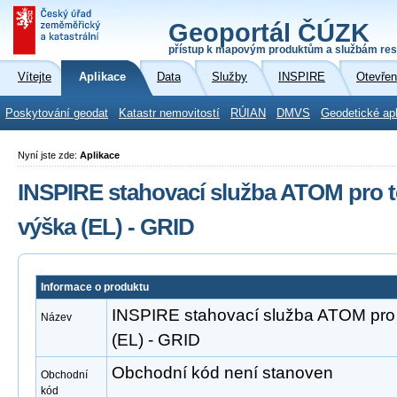
Geoportál ČÚZK
přístup k mapovým produktům a službám res
Vítejte
Aplikace
Data
Služby
INSPIRE
Otevřen
Poskytování geodat
Katastr nemovitostí
RÚIAN
DMVS
Geodetické ap
Nyní jste zde:
Aplikace
INSPIRE stahovací služba ATOM pro
výška (EL) - GRID
Informace o produktu
INSPIRE stahovací služba ATOM pr
Název
(EL) - GRID
Obchodní kód není stanoven
Obchodní
kód