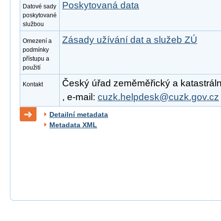
Poskytovaná data
Datové sady
poskytované
službou
Zásady užívání dat a služeb ZÚ
Omezení a
podmínky
přístupu a
použití
Český úřad zeměměřický a katastrální
Kontakt
, e-mail:
cuzk.helpdesk@cuzk.gov.cz
Detailní metadata
Metadata XML