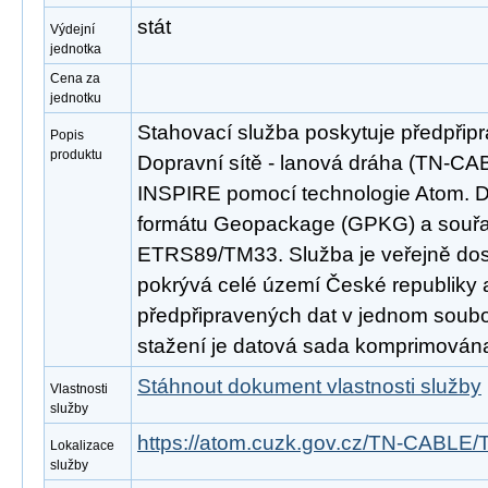
stát
Výdejní
jednotka
Cena za
jednotku
Stahovací služba poskytuje předpřip
Popis
produktu
Dopravní sítě - lanová dráha (TN-CA
INSPIRE pomocí technologie Atom. D
formátu Geopackage (GPKG) a souř
ETRS89/TM33. Služba je veřejně dos
pokrývá celé území České republiky
předpřipravených dat v jednom soubor
stažení je datová sada komprimována
Stáhnout dokument vlastnosti služby
Vlastnosti
služby
https://atom.cuzk.gov.cz/TN-CABLE
Lokalizace
služby