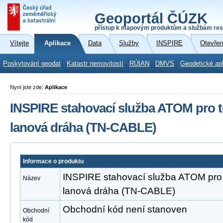
Geoportál ČÚZK
přístup k mapovým produktům a službám res
Vítejte
Aplikace
Data
Služby
INSPIRE
Otevřen
Poskytování geodat
Katastr nemovitostí
RÚIAN
DMVS
Geodetické ap
Nyní jste zde:
Aplikace
INSPIRE stahovací služba ATOM pro t
lanová dráha (TN-CABLE)
Informace o produktu
INSPIRE stahovací služba ATOM pro 
Název
lanová dráha (TN-CABLE)
Obchodní kód není stanoven
Obchodní
kód