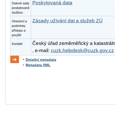
Poskytovaná data
Datové sady
poskytované
službou
Zásady užívání dat a služeb ZÚ
Omezení a
podmínky
přístupu a
použití
Český úřad zeměměřický a katastrální
Kontakt
, e-mail:
cuzk.helpdesk@cuzk.gov.cz
Detailní metadata
Metadata XML