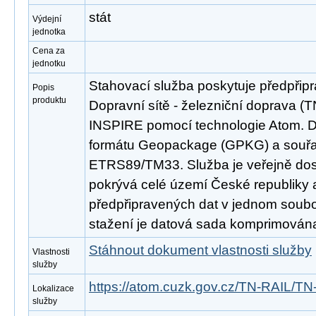
stát
Výdejní
jednotka
Cena za
jednotku
Stahovací služba poskytuje předpřip
Popis
produktu
Dopravní sítě - železniční doprava (
INSPIRE pomocí technologie Atom. D
formátu Geopackage (GPKG) a souř
ETRS89/TM33. Služba je veřejně dos
pokrývá celé území České republiky
předpřipravených dat v jednom soubor
stažení je datová sada komprimována
Stáhnout dokument vlastnosti služby
Vlastnosti
služby
https://atom.cuzk.gov.cz/TN-RAIL/TN
Lokalizace
služby