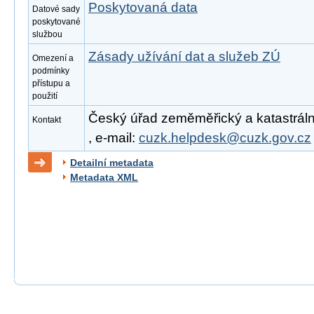
Poskytovaná data
Datové sady
poskytované
službou
Zásady užívání dat a služeb ZÚ
Omezení a
podmínky
přístupu a
použití
Český úřad zeměměřický a katastrální
Kontakt
, e-mail:
cuzk.helpdesk@cuzk.gov.cz
Detailní metadata
Metadata XML