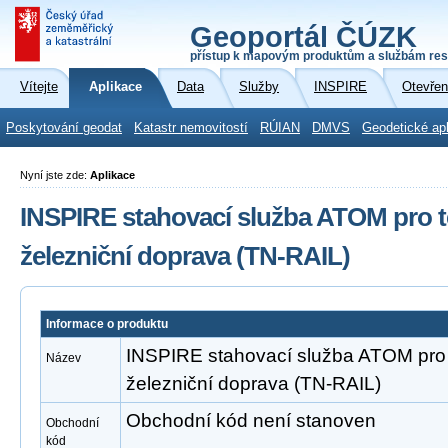
Geoportál ČÚZK
přístup k mapovým produktům a službám res
Vítejte
Aplikace
Data
Služby
INSPIRE
Otevřen
Poskytování geodat
Katastr nemovitostí
RÚIAN
DMVS
Geodetické ap
Nyní jste zde:
Aplikace
INSPIRE stahovací služba ATOM pro t
železniční doprava (TN-RAIL)
Informace o produktu
INSPIRE stahovací služba ATOM pro 
Název
železniční doprava (TN-RAIL)
Obchodní kód není stanoven
Obchodní
kód