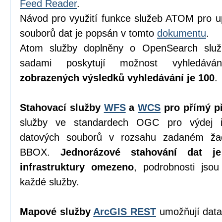
Feed Reader
.
Návod pro využití funkce služeb ATOM pro u
souborů dat je popsán v tomto
dokumentu
.
Atom služby doplněny o OpenSearch služ
sadami poskytují možnost vyhledáv
zobrazených výsledků vyhledávání je 100
.
Stahovací služby
WFS
a
WCS
pro přímý př
služby ve standardech OGC pro výdej in
datových souborů v rozsahu zadaném ža
BBOX.
Jednorázové stahování dat j
infrastruktury omezeno
, podrobnosti jso
každé služby.
Mapové služby
ArcGIS REST
umožňují data