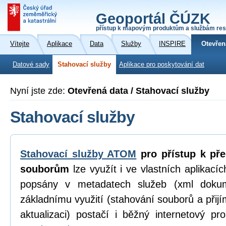
Geoportál ČÚZK
přístup k mapovým produktům a službám res
Vítejte
Aplikace
Data
Služby
INSPIRE
Otevřen
Datové sady
Stahovací služby
Aplikace pro poskytování dat
Nyní jste zde:
Otevřená data / Stahovací služby
Stahovací služby
Stahovací služby ATOM
pro přístup k př
souborům
lze využít i ve vlastních aplikací
popsány v metadatech služeb (xml dokum
základnímu využití (stahování souborů a přijí
aktualizaci) postačí i běžný internetový p