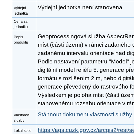
Výdejní jednotka není stanovena
Výdejní
jednotka
Cena za
jednotku
Geoprocessingová služba AspectRange
Popis
produktu
míst (částí území) v rámci zadaného 
zadanému intervalu orientace nad dig
Podle nastavení parametru "Model" je
digitální model reliéfu 5. generace p
formátu s rozlišením 2 m, nebo digitál
generace převedený do rastrového fo
Výsledkem je poloha míst (částí území
stanovenému rozsahu orientace v rá
Stáhnout dokument vlastnosti služby
Vlastnosti
služby
https://ags.cuzk.gov.cz/arcgis2/rest
Lokalizace