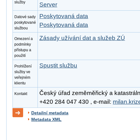
služby
Server
Poskytovaná data
Datové sady
poskytované
Poskytovaná data
službou
Zásady užívání dat a služeb ZÚ
Omezení a
podmínky
přístupu a
použití
Spustit službu
Prohlížení
služby ve
veřejném
klientu
Český úřad zeměměřický a katastrální, 
Kontakt
+420 284 047 430 , e-mail:
milan.kri
Detailní metadata
Metadata XML