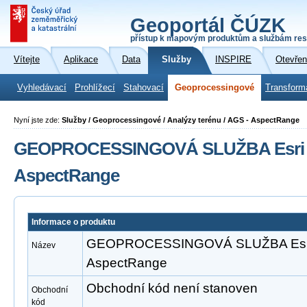
Geoportál ČÚZK
přístup k mapovým produktům a službám res
Vítejte
Aplikace
Data
Služby
INSPIRE
Otevřen
Vyhledávací
Prohlížecí
Stahovací
Geoprocessingové
Transform
Nyní jste zde:
Služby / Geoprocessingové / Analýzy terénu / AGS - AspectRange
GEOPROCESSINGOVÁ SLUŽBA Esri A
AspectRange
Informace o produktu
GEOPROCESSINGOVÁ SLUŽBA Esri 
Název
AspectRange
Obchodní kód není stanoven
Obchodní
kód