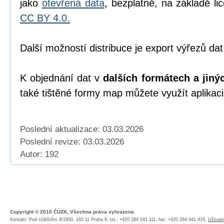
jako
otevřená data
, bezplatně, na základě l
CC BY 4.0.
Další možností distribuce je export výřezů dat
K objednání dat v
dalších formátech a jiný
také tištěné formy map můžete využít aplikac
Poslední aktualizace: 03.03.2026
Poslední revize:
03.03.2026
Autor: 192
Copyright © 2010 ČÚZK, Všechna práva vyhrazena
Kontakt: Pod sídlištěm 9/1800, 182 11 Praha 8, tel.: +420 284 041 111, fax: +420 284 041 416,
Uživate