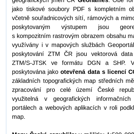
geografických jmen ČR
Geonames
. Obě fo
jako tiskové soubory PDF s kompletním o
včetně souřadnicových sítí, rámových a mim
poskytovaným výstupem jsou georef
s kompozitním rastrovým obrazem obsahu ma
využívány i v mapových službách Geoportál
poskytování ZTM ČR jsou vektorová data 
ZTM/S-JTSK ve formátu DGN a SHP. Vš
poskytována jako
otevřená data s licencí 
základních topografických map středních mě
zpracování pro celé území České republ
využitelná v geografických informačníc
portálech a webových aplikacích v roli pod
map.