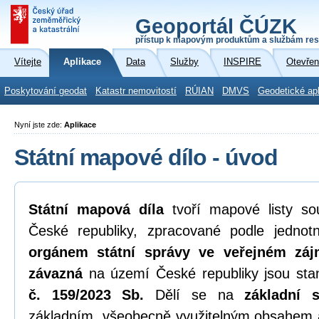
Geoportál ČÚZK
přístup k mapovým produktům a službám res
Vítejte
Aplikace
Data
Služby
INSPIRE
Otevřen
Poskytování geodat
Katastr nemovitostí
RÚIAN
DMVS
Geodetické ap
Nyní jste zde:
Aplikace
Státní mapové dílo - úvod
Státní mapová díla
tvoří mapové listy sou
České republiky, zpracované podle jedno
orgánem státní správy ve veřejném zá
závazná
na území České republiky jsou st
č. 159/2023 Sb.
Dělí se na
základní 
základním, všeobecně využitelným obsahem