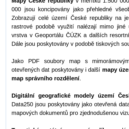
Mapy České republiky
v měřítku 1:500 000
000 jsou koncipovány jako přehledné vše
Zobrazují celé území České republiky na 
rastrové podobě využití nalézají mimo jiné 
vrstva v Geoportálu ČÚZK a dalších resortn
Dále jsou poskytovány v podobě tiskových so
Jako PDF soubory map s mimorámovými
otevřených dat poskytovány i další
mapy úze
map správního rozdělení
.
Digitální geografické modely území Čes
Data250 jsou poskytovány jako otevřená dat
mapových dokumentů pro zjednodušenou vizua