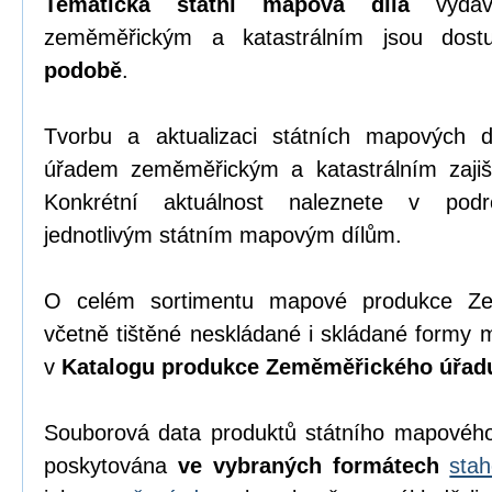
Tematická státní mapová díla
vydáv
zeměměřickým a katastrálním jsou dos
podobě
.
Tvorbu a aktualizaci státních mapových
úřadem zeměměřickým a katastrálním zajiš
Konkrétní aktuálnost naleznete v pod
jednotlivým státním mapovým dílům.
O celém sortimentu mapové produkce Zem
včetně tištěné neskládané i skládané formy 
v
Katalogu produkce Zeměměřického úřad
Souborová data produktů státního mapového 
poskytována
ve vybraných formátech
sta