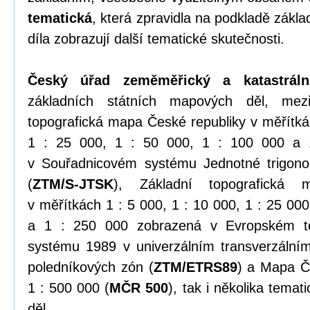
tematická
, která zpravidla na podkladě zákl
díla zobrazují další tematické skutečnosti.
Český úřad zeměměřický a katastráln
základních státních mapových děl, mezi
topografická mapa České republiky v měřítkác
1 : 25 000, 1 : 50 000, 1 : 100 000 a 
v Souřadnicovém systému Jednotné trigonome
(
ZTM/S-JTSK
), Základní topografická 
v měřítkách 1 : 5 000, 1 : 10 000, 1 : 25 000
a 1 : 250 000 zobrazená v Evropském te
systému 1989 v univerzálním transverzální
poledníkových zón (
ZTM/ETRS89
) a Mapa Č
1 : 500 000 (
MČR 500
), tak i několika tema
děl.