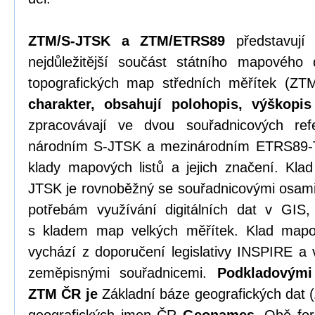
ZTM/S-JTSK a ZTM/ETRS89
představují 
nejdůležitější součást státního mapového 
topografických map středních měřítek (
charakter
, obsahují polohopis, výškopi
zpracovávají ve dvou souřadnicových re
národním S-JTSK a mezinárodním ETRS89-T
klady mapových listů a jejich značení. Kla
JTSK je rovnoběžný se souřadnicovými osami
potřebám využívání digitálních dat v GIS, 
s kladem map velkých měřítek. Klad map
vychází z doporučení legislativy INSPIRE a
zeměpisnými souřadnicemi.
Podkladovými
ZTM ČR je
Základní báze geografických dat (