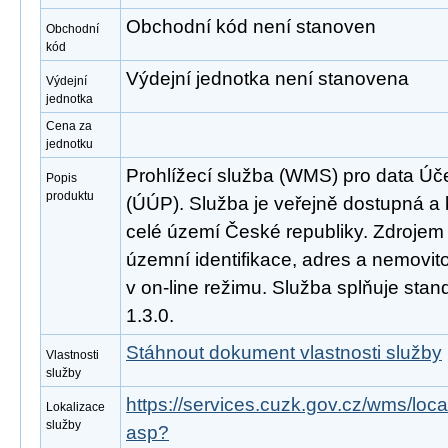
Obchodní kód není stanoven
Obchodní
kód
Výdejní jednotka není stanovena
Výdejní
jednotka
Cena za
jednotku
Prohlížecí služba (WMS) pro data Ú
Popis
produktu
(ÚÚP). Služba je veřejně dostupná a
celé území České republiky. Zdrojem 
územní identifikace, adres a nemovito
v on-line režimu. Služba splňuje st
1.3.0.
Stáhnout dokument vlastnosti služby
Vlastnosti
služby
https://services.cuzk.gov.cz/wms/l
Lokalizace
služby
asp?