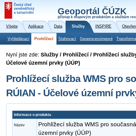
Geoportál ČÚZK
přístup k mapovým produktům a službám res
Vítejte
Aplikace
Data
Služby
INSPIRE
Otevřen
Vyhledávací
Prohlížecí
Stahovací
Geoprocessingové
Transforma
Nyní jste zde:
Služby / Prohlížecí / Prohlížecí slu
Účelové územní prvky (ÚÚP)
Prohlížecí služba WMS pro s
RÚIAN - Účelové územní prvk
Informace o produktu
Prohlížecí služba WMS pro současná
Název
územní prvky (ÚÚP)