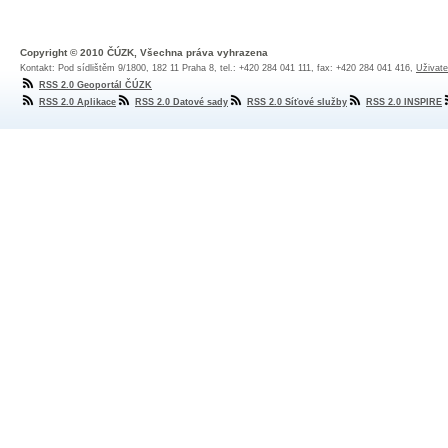
Copyright © 2010 ČÚZK, Všechna práva vyhrazena
Kontakt: Pod sídlištěm 9/1800, 182 11 Praha 8, tel.: +420 284 041 111, fax: +420 284 041 416,
Uživate
RSS 2.0 Geoportál ČÚZK
RSS 2.0 Aplikace
RSS 2.0 Datové sady
RSS 2.0 Síťové služby
RSS 2.0 INSPIRE