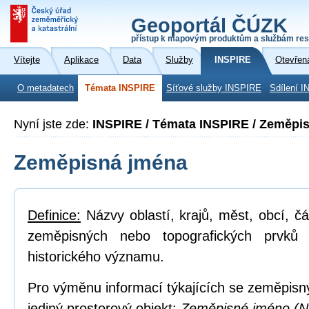
Geoportál ČÚZK
přístup k mapovým produktům a službám res
Vítejte
Aplikace
Data
Služby
INSPIRE
Otevřen
O metadatech
Témata INSPIRE
Síťové služby INSPIRE
Sdílení I
Nyní jste zde:
INSPIRE / Témata INSPIRE / Zeměpi
Zeměpisná jména
Definice:
Názvy oblastí, krajů, měst, obcí, čá
zeměpisných nebo topografických prvků
historického významu.
Pro výměnu informací týkajících se zeměpisn
jediný prostorový objekt:
Zeměpisné jméno (