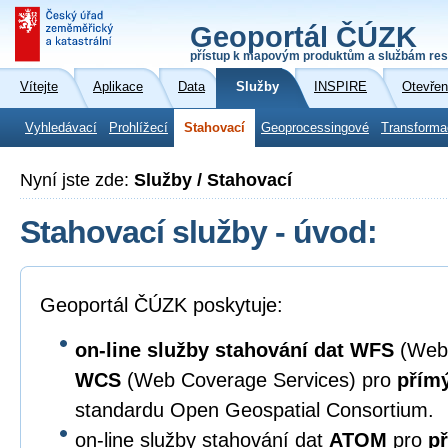
Geoportál ČÚZK
přístup k mapovým produktům a službám res
Vítejte
Aplikace
Data
Služby
INSPIRE
Otevřen
Vyhledávací
Prohlížecí
Stahovací
Geoprocessingové
Transforma
Nyní jste zde:
Služby / Stahovací
Stahovací služby - úvod:
Geoportál ČÚZK poskytuje:
on-line služby stahování dat
WFS
(Web 
WCS
(Web Coverage Services) pro
přímý
standardu Open Geospatial Consortium.
on-line služby stahování dat
ATOM
pro
př