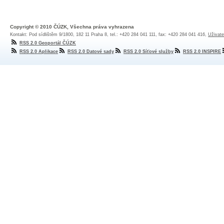
Copyright © 2010 ČÚZK, Všechna práva vyhrazena
Kontakt: Pod sídlištěm 9/1800, 182 11 Praha 8, tel.: +420 284 041 111, fax: +420 284 041 416,
Uživate
RSS 2.0 Geoportál ČÚZK
RSS 2.0 Aplikace
RSS 2.0 Datové sady
RSS 2.0 Síťové služby
RSS 2.0 INSPIRE