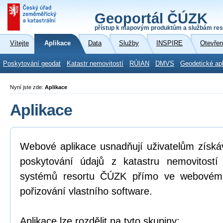
Geoportál ČÚZK
přístup k mapovým produktům a službám res
Vítejte
Aplikace
Data
Služby
INSPIRE
Otevřen
Poskytování geodat
Katastr nemovitostí
RÚIAN
DMVS
Geodetické ap
Nyní jste zde:
Aplikace
Aplikace
Webové aplikace usnadňují uživatelům získá
poskytování údajů z katastru nemovitostí
systémů resortu ČÚZK přímo ve webovém p
pořizování vlastního software.
Aplikace lze rozdělit na tyto skupiny: