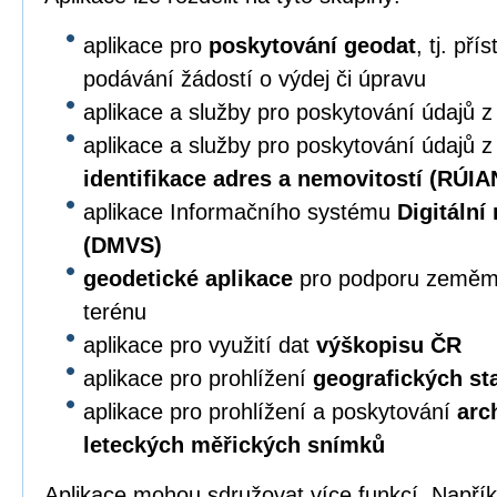
aplikace pro
poskytování geodat
, tj. př
podávání žádostí o výdej či úpravu
aplikace a služby pro poskytování údajů 
aplikace a služby pro poskytování údajů 
identifikace adres a nemovitostí (RÚIA
aplikace Informačního systému
Digitální
(DMVS)
geodetické aplikace
pro podporu zeměmě
terénu
aplikace pro využití dat
výškopisu ČR
aplikace pro prohlížení
geografických s
aplikace pro prohlížení a poskytování
arc
leteckých měřických snímků
Aplikace mohou sdružovat více funkcí. Napří