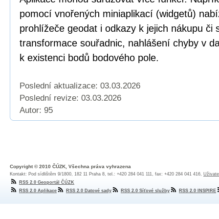
pomocí vnořených miniaplikací (widgetů) nabí
prohlížeče geodat i odkazy k jejich nákupu či
transformace souřadnic, nahlášení chyby v dat
k existenci bodů bodového pole.
Poslední aktualizace: 03.03.2026
Poslední revize:
03.03.2026
Autor: 95
Copyright © 2010 ČÚZK, Všechna práva vyhrazena
Kontakt: Pod sídlištěm 9/1800, 182 11 Praha 8, tel.: +420 284 041 111, fax: +420 284 041 416,
Uživate
RSS 2.0 Geoportál ČÚZK
RSS 2.0 Aplikace
RSS 2.0 Datové sady
RSS 2.0 Síťové služby
RSS 2.0 INSPIRE