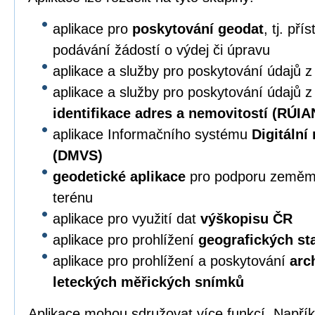
aplikace pro
poskytování geodat
, tj. př
podávání žádostí o výdej či úpravu
aplikace a služby pro poskytování údajů 
aplikace a služby pro poskytování údajů 
identifikace adres a nemovitostí (RÚIA
aplikace Informačního systému
Digitální
(DMVS)
geodetické aplikace
pro podporu zeměmě
terénu
aplikace pro využití dat
výškopisu ČR
aplikace pro prohlížení
geografických s
aplikace pro prohlížení a poskytování
arc
leteckých měřických snímků
Aplikace mohou sdružovat více funkcí. Napří