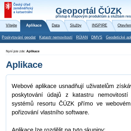
Geoportál ČÚZK
přístup k mapovým produktům a službám res
Vítejte
Aplikace
Data
Služby
INSPIRE
Otevřen
Poskytování geodat
Katastr nemovitostí
RÚIAN
DMVS
Geodetické ap
Nyní jste zde:
Aplikace
Aplikace
Webové aplikace usnadňují uživatelům získá
poskytování údajů z katastru nemovitostí
systémů resortu ČÚZK přímo ve webovém p
pořizování vlastního software.
Aplikace lze rozdělit na tyto skupiny: