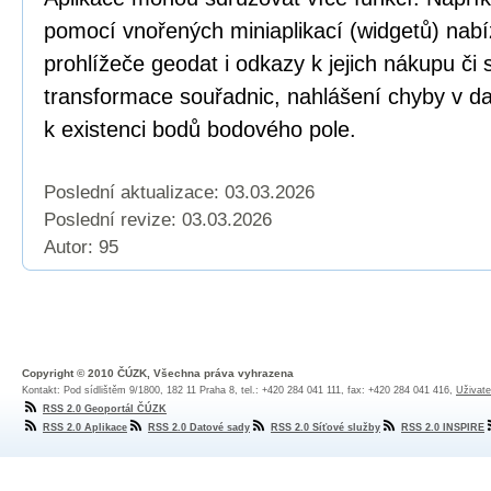
pomocí vnořených miniaplikací (widgetů) nabí
prohlížeče geodat i odkazy k jejich nákupu či
transformace souřadnic, nahlášení chyby v dat
k existenci bodů bodového pole.
Poslední aktualizace: 03.03.2026
Poslední revize:
03.03.2026
Autor: 95
Copyright © 2010 ČÚZK, Všechna práva vyhrazena
Kontakt: Pod sídlištěm 9/1800, 182 11 Praha 8, tel.: +420 284 041 111, fax: +420 284 041 416,
Uživate
RSS 2.0 Geoportál ČÚZK
RSS 2.0 Aplikace
RSS 2.0 Datové sady
RSS 2.0 Síťové služby
RSS 2.0 INSPIRE