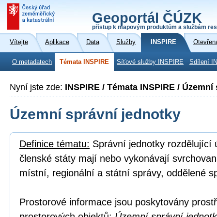
Geoportál ČÚZK
přístup k mapovým produktům a službám res
Vítejte
Aplikace
Data
Služby
INSPIRE
Otevřen
O metadatech
Témata INSPIRE
Síťové služby INSPIRE
Sdílení I
Nyní jste zde:
INSPIRE / Témata INSPIRE / Územní 
Územní správní jednotky
Definice tématu:
Správní jednotky rozdělující
členské státy mají nebo vykonávají svrchovan
místní, regionální a státní správy, oddělené s
Prostorové informace jsou poskytovány prostř
prostorových objektů:
Územní správní jednotka