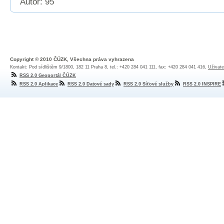
Autor: 95
Copyright © 2010 ČÚZK, Všechna práva vyhrazena
Kontakt: Pod sídlištěm 9/1800, 182 11 Praha 8, tel.: +420 284 041 111, fax: +420 284 041 416,
Uživate
RSS 2.0 Geoportál ČÚZK
RSS 2.0 Aplikace
RSS 2.0 Datové sady
RSS 2.0 Síťové služby
RSS 2.0 INSPIRE