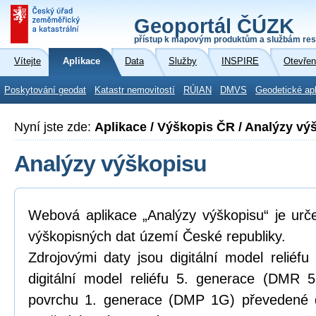
Geoportál ČÚZK
přístup k mapovým produktům a službám res
Vítejte
Aplikace
Data
Služby
INSPIRE
Otevřen
Poskytování geodat
Katastr nemovitostí
RÚIAN
DMVS
Geodetické ap
Nyní jste zde:
Aplikace / Výškopis ČR / Analýzy vý
Analýzy výškopisu
Webová aplikace „Analýzy výškopisu“ je urč
výškopisných dat území České republiky.
Zdrojovými daty jsou digitální model relié
digitální model reliéfu 5. generace (DMR 5
povrchu 1. generace (DMP 1G) převedené d