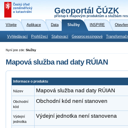
Geoportál ČÚZK
přístup k mapovým produktům a službám res
Vítejte
Aplikace
Data
Služby
INSPIRE
Otevřen
Vyhledávací
Prohlížecí
Stahovací
Geoprocessingové
Transformač
Nyní jste zde:
Služby
Mapová služba nad daty RÚIAN
Informace o produktu
Mapová služba nad daty RÚIAN
Název
Obchodní kód není stanoven
Obchodní
kód
Výdejní jednotka není stanovena
Výdejní
jednotka