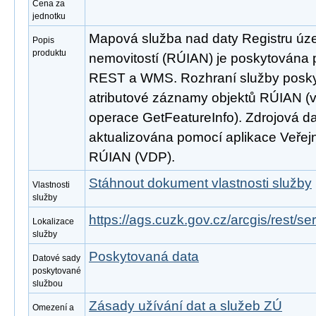
Cena za
jednotku
Mapová služba nad daty Registru úze
Popis
produktu
nemovitostí (RÚIAN) je poskytována p
REST a WMS. Rozhraní služby poskyt
atributové záznamy objektů RÚIAN 
operace GetFeatureInfo). Zdrojová d
aktualizována pomocí aplikace Veřejn
RÚIAN (VDP).
Stáhnout dokument vlastnosti služby
Vlastnosti
služby
https://ags.cuzk.gov.cz/arcgis/rest/
Lokalizace
služby
Poskytovaná data
Datové sady
poskytované
službou
Zásady užívání dat a služeb ZÚ
Omezení a