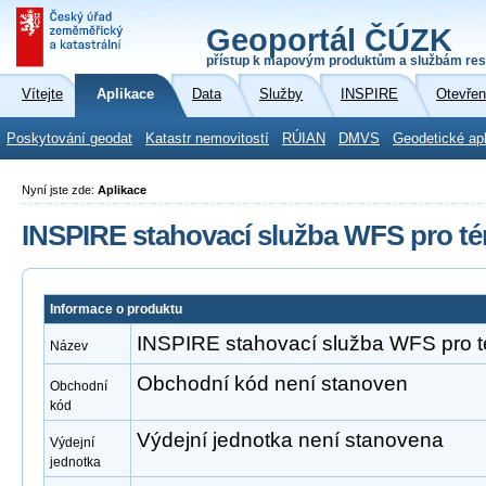
Geoportál ČÚZK
přístup k mapovým produktům a službám res
Vítejte
Aplikace
Data
Služby
INSPIRE
Otevřen
Poskytování geodat
Katastr nemovitostí
RÚIAN
DMVS
Geodetické ap
Nyní jste zde:
Aplikace
INSPIRE stahovací služba WFS pro té
Informace o produktu
INSPIRE stahovací služba WFS pro t
Název
Obchodní kód není stanoven
Obchodní
kód
Výdejní jednotka není stanovena
Výdejní
jednotka