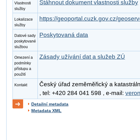
Stáhnout dokument vlastnosti služby
Vlastnosti
služby
https://geoportal.cuzk.gov.cz/geoserv
Lokalizace
služby
Poskytovaná data
Datové sady
poskytované
službou
Zásady užívání dat a služeb ZÚ
Omezení a
podmínky
přístupu a
použití
Český úřad zeměměřický a katastráln
Kontakt
, tel: +420 284 041 598 , e-mail:
vero
Detailní metadata
Metadata XML