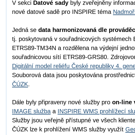
V sekci
Datové sady
byly zveřejněny informac
nové datové sadě pro INSPIRE téma
Nadmořs
Jedná se
data harmonizovaná dle prováděc
tj. poskytovaná v souřadnicových systémec
ETRS89-TM34N a rozdělena na výdejní jednot
souřadnicovou sítí ETRS89-GRS80. Zdrojovou
Digitální model reliéfu České republiky 4. g
Souborová data jsou poskytována prostředni
ČÚZK
.
Dále byly připraveny nové služby pro
on-line 
IMAGE služba
a
INSPIRE WMS prohlížecí sl
Služby jsou veřejně přístupné ve všech klien
ČÚZK lze k prohlížení WMS služby využít
Geo