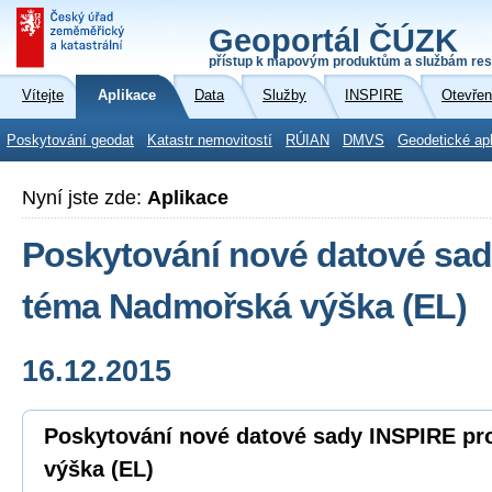
Geoportál ČÚZK
přístup k mapovým produktům a službám res
Vítejte
Aplikace
Data
Služby
INSPIRE
Otevřen
Poskytování geodat
Katastr nemovitostí
RÚIAN
DMVS
Geodetické ap
Nyní jste zde:
Aplikace
Poskytování nové datové sad
téma Nadmořská výška (EL)
16.12.2015
Poskytování nové datové sady INSPIRE p
výška (EL)