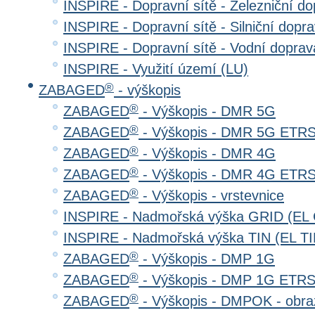
INSPIRE - Dopravní sítě - Železniční d
INSPIRE - Dopravní sítě - Silniční do
INSPIRE - Dopravní sítě - Vodní dopr
INSPIRE - Využití území (LU)
®
ZABAGED
- výškopis
®
ZABAGED
- Výškopis - DMR 5G
®
ZABAGED
- Výškopis - DMR 5G ETR
®
ZABAGED
- Výškopis - DMR 4G
®
ZABAGED
- Výškopis - DMR 4G ETR
®
ZABAGED
- Výškopis - vrstevnice
INSPIRE - Nadmořská výška GRID (EL
INSPIRE - Nadmořská výška TIN (EL TI
®
ZABAGED
- Výškopis - DMP 1G
®
ZABAGED
- Výškopis - DMP 1G ETR
®
ZABAGED
- Výškopis - DMPOK - obra