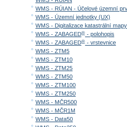
WMS - RÚIAN
WMS - RÚIAN - Účelové územní pr
WMS - Územní jednotky (UX)
WMS - Digitalizace katastrální map
®
WMS - ZABAGED
- polohopis
®
WMS - ZABAGED
- vrstevnice
WMS - ZTM5
WMS - ZTM10
WMS - ZTM25
WMS - ZTM50
WMS - ZTM100
WMS - ZTM250
WMS - MČR500
WMS - MČR1M
WMS - Data50