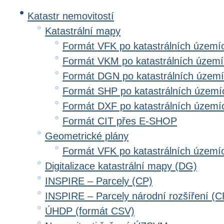
Katastr nemovitostí
Katastrální mapy
Formát VFK po katastrálních území
Formát VKM po katastrálních územ
Formát DGN po katastrálních územ
Formát SHP po katastrálních území
Formát DXF po katastrálních území
Formát CIT přes E-SHOP
Geometrické plány
Formát VFK po katastrálních území
Digitalizace katastrální mapy (DG)
INSPIRE – Parcely (CP)
INSPIRE – Parcely národní rozšíření (
ÚHDP (formát CSV)