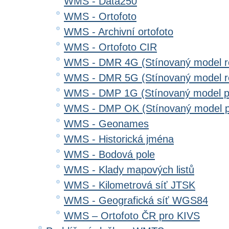
WMS - Data250
WMS - Ortofoto
WMS - Archivní ortofoto
WMS - Ortofoto CIR
WMS - DMR 4G (Stínovaný model re
WMS - DMR 5G (Stínovaný model re
WMS - DMP 1G (Stínovaný model p
WMS - DMP OK (Stínovaný model p
WMS - Geonames
WMS - Historická jména
WMS - Bodová pole
WMS - Klady mapových listů
WMS - Kilometrová síť JTSK
WMS - Geografická síť WGS84
WMS – Ortofoto ČR pro KIVS