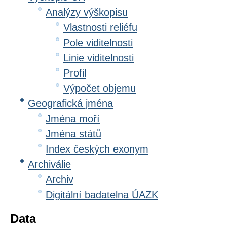
Analýzy výškopisu
Vlastnosti reliéfu
Pole viditelnosti
Linie viditelnosti
Profil
Výpočet objemu
Geografická jména
Jména moří
Jména států
Index českých exonym
Archiválie
Archiv
Digitální badatelna ÚAZK
Data