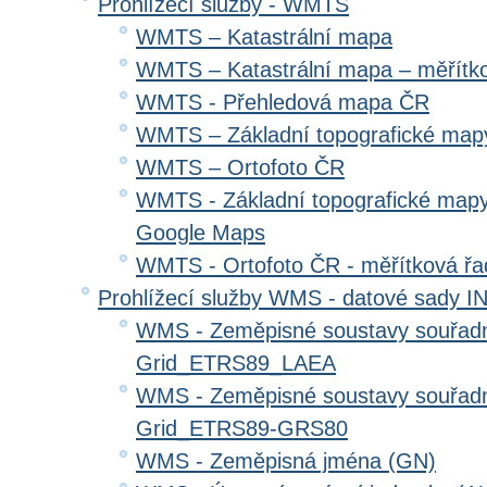
Prohlížecí služby - WMTS
WMTS – Katastrální mapa
WMTS – Katastrální mapa – měřítk
WMTS - Přehledová mapa ČR
WMTS – Základní topografické ma
WMTS – Ortofoto ČR
WMTS - Základní topografické mapy
Google Maps
WMTS - Ortofoto ČR - měřítková ř
Prohlížecí služby WMS - datové sady 
WMS - Zeměpisné soustavy souřadni
Grid_ETRS89_LAEA
WMS - Zeměpisné soustavy souřadni
Grid_ETRS89-GRS80
WMS - Zeměpisná jména (GN)