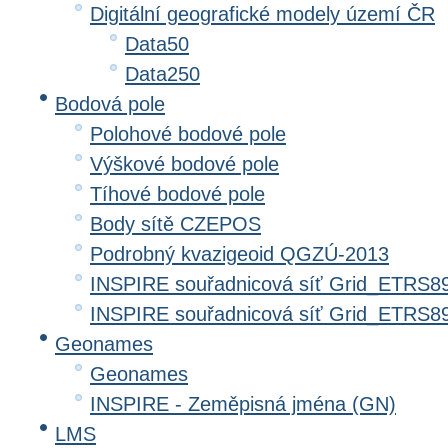
Digitální geografické modely území ČR
Data50
Data250
Bodová pole
Polohové bodové pole
Výškové bodové pole
Tíhové bodové pole
Body sítě CZEPOS
Podrobný kvazigeoid QGZÚ-2013
INSPIRE souřadnicová síť Grid_ETRS8
INSPIRE souřadnicová síť Grid_ETRS
Geonames
Geonames
INSPIRE - Zeměpisná jména (GN)
LMS