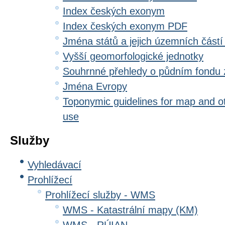
Index českých exonym
Index českých exonym PDF
Jména států a jejich územních částí
Vyšší geomorfologické jednotky
Souhrnné přehledy o půdním fondu
Jména Evropy
Toponymic guidelines for map and oth
use
Služby
Vyhledávací
Prohlížecí
Prohlížecí služby - WMS
WMS - Katastrální mapy (KM)