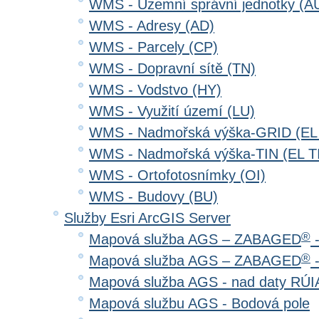
WMS - Územní správní jednotky (A
WMS - Adresy (AD)
WMS - Parcely (CP)
WMS - Dopravní sítě (TN)
WMS - Vodstvo (HY)
WMS - Využití území (LU)
WMS - Nadmořská výška-GRID (EL
WMS - Nadmořská výška-TIN (EL T
WMS - Ortofotosnímky (OI)
WMS - Budovy (BU)
Služby Esri ArcGIS Server
®
Mapová služba AGS – ZABAGED
-
®
Mapová služba AGS – ZABAGED
-
Mapová služba AGS - nad daty RÚ
Mapová službu AGS - Bodová pole