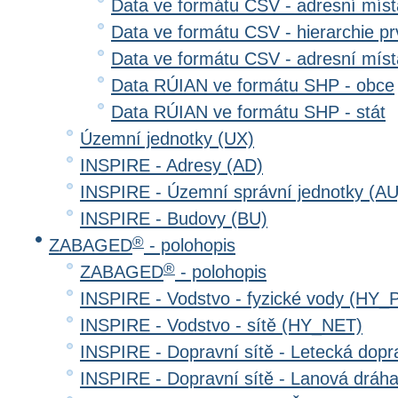
Data ve formátu CSV - adresní místa
Data ve formátu CSV - hierarchie prv
Data ve formátu CSV - adresní místa
Data RÚIAN ve formátu SHP - obce
Data RÚIAN ve formátu SHP - stát
Územní jednotky (UX)
INSPIRE - Adresy (AD)
INSPIRE - Územní správní jednotky (AU
INSPIRE - Budovy (BU)
®
ZABAGED
- polohopis
®
ZABAGED
- polohopis
INSPIRE - Vodstvo - fyzické vody (HY_
INSPIRE - Vodstvo - sítě (HY_NET)
INSPIRE - Dopravní sítě - Letecká dop
INSPIRE - Dopravní sítě - Lanová drá