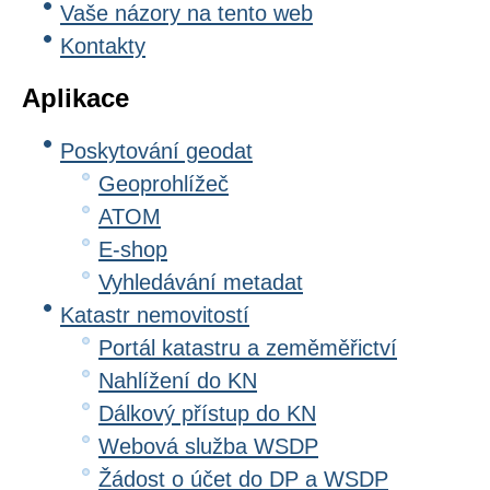
Vaše názory na tento web
Kontakty
Aplikace
Poskytování geodat
Geoprohlížeč
ATOM
E-shop
Vyhledávání metadat
Katastr nemovitostí
Portál katastru a zeměměřictví
Nahlížení do KN
Dálkový přístup do KN
Webová služba WSDP
Žádost o účet do DP a WSDP