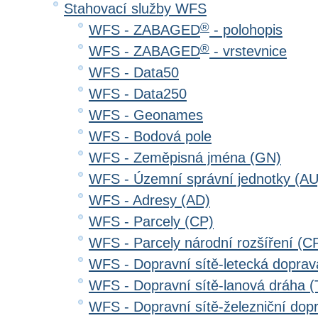
Stahovací služby WFS
®
WFS - ZABAGED
- polohopis
®
WFS - ZABAGED
- vrstevnice
WFS - Data50
WFS - Data250
WFS - Geonames
WFS - Bodová pole
WFS - Zeměpisná jména (GN)
WFS - Územní správní jednotky (AU
WFS - Adresy (AD)
WFS - Parcely (CP)
WFS - Parcely národní rozšíření (C
WFS - Dopravní sítě-letecká dopra
WFS - Dopravní sítě-lanová dráha
WFS - Dopravní sítě-železniční do