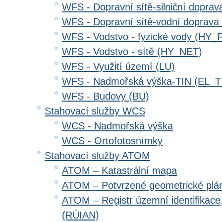
WFS - Dopravní sítě-silniční dopr
WFS - Dopravní sítě-vodní doprav
WFS - Vodstvo - fyzické vody (HY_
WFS - Vodstvo - sítě (HY_NET)
WFS - Využití území (LU)
WFS - Nadmořská výška-TIN (EL_T
WFS - Budovy (BU)
Stahovací služby WCS
WCS - Nadmořská výška
WCS - Ortofotosnímky
Stahovací služby ATOM
ATOM – Katastrální mapa
ATOM – Potvrzené geometrické plá
ATOM – Registr územní identifikace
(RÚIAN)