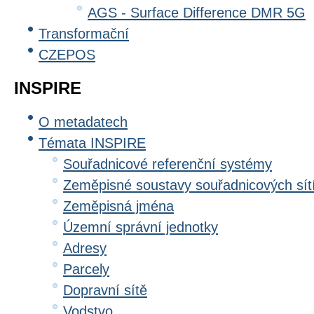
AGS - Surface Difference DMR 5G
Transformační
CZEPOS
INSPIRE
O metadatech
Témata INSPIRE
Souřadnicové referenční systémy
Zeměpisné soustavy souřadnicových sít
Zeměpisná jména
Územní správní jednotky
Adresy
Parcely
Dopravní sítě
Vodstvo