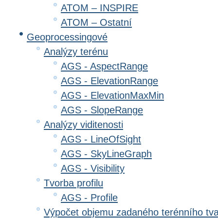
ATOM – INSPIRE
ATOM – Ostatní
Geoprocessingové
Analýzy terénu
AGS - AspectRange
AGS - ElevationRange
AGS - ElevationMaxMin
AGS - SlopeRange
Analýzy viditenosti
AGS - LineOfSight
AGS - SkyLineGraph
AGS - Visibility
Tvorba profilu
AGS - Profile
Výpočet objemu zadaného terénního tv