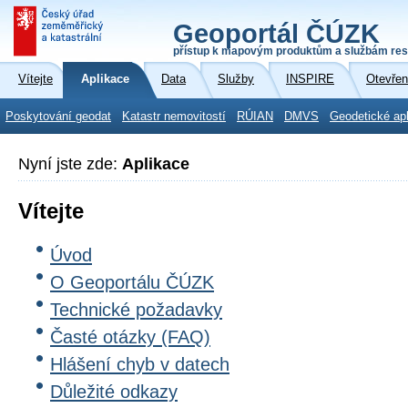
Geoportál ČÚZK
přístup k mapovým produktům a službám res
Vítejte
Aplikace
Data
Služby
INSPIRE
Otevřen
Poskytování geodat
Katastr nemovitostí
RÚIAN
DMVS
Geodetické ap
Nyní jste zde:
Aplikace
Vítejte
Úvod
O Geoportálu ČÚZK
Technické požadavky
Časté otázky (FAQ)
Hlášení chyb v datech
Důležité odkazy