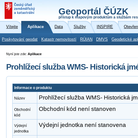
Geoportál ČÚZK
přístup k mapovým produktům a službám res
Vítejte
Aplikace
Data
Služby
INSPIRE
Otevřen
Poskytování geodat
Katastr nemovitostí
RÚIAN
DMVS
Geodetické ap
Nyní jste zde:
Aplikace
Prohlížecí služba WMS- Historická jm
Informace o produktu
Prohlížecí služba WMS- Historická j
Název
Obchodní kód není stanoven
Obchodní
kód
Výdejní jednotka není stanovena
Výdejní
jednotka