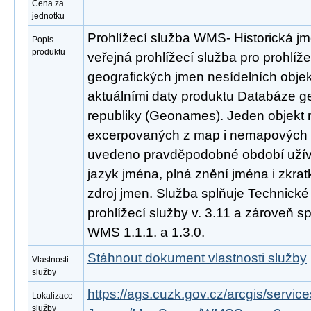
Cena za
jednotku
Prohlížecí služba WMS- Historická j
Popis
produktu
veřejná prohlížecí služba pro prohlíže
geografických jmen nesídelních obje
aktuálními daty produktu Databáze 
republiky (Geonames). Jeden objekt m
excerpovaných z map i nemapových zd
uvedeno pravděpodobné období užívá
jazyk jména, plná znění jména i zkratk
zdroj jmen. Služba splňuje Technick
prohlížecí služby v. 3.11 a zároveň 
WMS 1.1.1. a 1.3.0.
Stáhnout dokument vlastnosti služby
Vlastnosti
služby
https://ags.cuzk.gov.cz/arcgis/serv
Lokalizace
služby