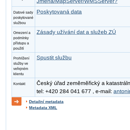
Jmena/MapServer/WMSServer?
Poskytovaná data
Datové sady
poskytované
službou
Zásady užívání dat a služeb ZÚ
Omezení a
podmínky
přístupu a
použití
Spustit službu
Prohlížení
služby ve
veřejném
klientu
Český úřad zeměměřický a katastrální
Kontakt
tel: +420 284 041 677 , e-mail:
anton
Detailní metadata
Metadata XML