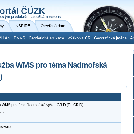
ortál ČÚZK
povým produktům a službám resortu
by
INSPIRE
Otevřená data
RÚIAN
DMVS
Geodetické aplikace
Výškopis ČR
Geografická jména
Ar
služba WMS pro téma Nadmořská
)
ba WMS pro téma Nadmořská výška-GRID (EL GRID)
ven
anovena