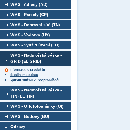
WMS - Adresy (AD)
WMS - Parcely (CP)
WMS - Dopravní sítě (TN)
WMS - Vodstvo (HY)
WMS - Využití území (LU)
WMS - Nadmořská výška -
GRID (EL GRID)
informace o produktu
detailní metadata
Spustit službu v Geoprohlížeči
WMS - Nadmořská výška -
TIN (EL TIN)
WMS - Ortofotosnímky (OI)
WMS - Budovy (BU)
Odkazy