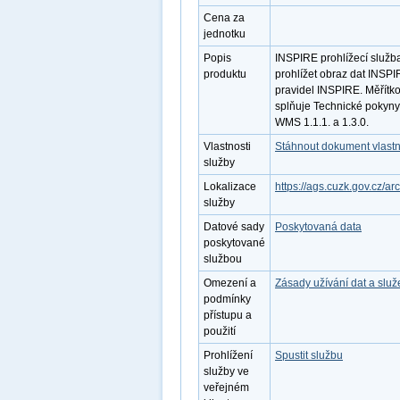
Cena za
jednotku
Popis
INSPIRE prohlížecí služ
produktu
prohlížet obraz dat INSP
pravidel INSPIRE. Měřítko
splňuje Technické pokyny
WMS 1.1.1. a 1.3.0.
Vlastnosti
Stáhnout dokument vlastn
služby
Lokalizace
https://ags.cuzk.gov.cz
služby
Datové sady
Poskytovaná data
poskytované
službou
Omezení a
Zásady užívání dat a slu
podmínky
přístupu a
použití
Prohlížení
Spustit službu
služby ve
veřejném