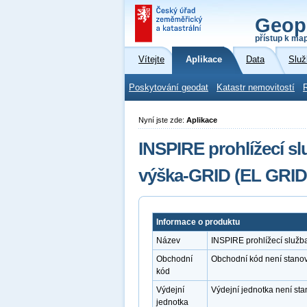
Geop
přístup k ma
Vítejte
Aplikace
Data
Služ
Poskytování geodat
Katastr nemovitostí
Nyní jste zde:
Aplikace
INSPIRE prohlížecí 
výška-GRID (EL GRID
Informace o produktu
Název
INSPIRE prohlížecí služ
Obchodní
Obchodní kód není stano
kód
Výdejní
Výdejní jednotka není st
jednotka