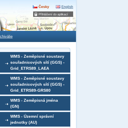
Česky
English
Přihlášení do aplikací
chiválie
WMS - Zeměpisné soustavy
souřadnicových sítí (GGS) -
Grid_ETRS89_LAEA
WMS - Zeměpisné soustavy
souřadnicových sítí (GGS) -
Grid_ETRS89-GRS80
WMS - Zeměpisná jména
(GN)
WMS - Územní správní
jednotky (AU)