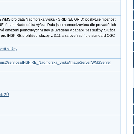
ba WMS pro data Nadmořská výška - GRID (EL GRID) poskytuje možnost
IRE tématu Nadmořská výška. Data jsou harmonizována dle prováděcích
vé omezení jednotlivých vrstev je uvedeno v capabilities služby. Služba
 pro INSPIRE prohlížecí služby v. 3.11 a zároveň splňuje standard OGC
osti služby
/arcgis2/services/INSPIRE_Nadmorska_vyska/ImageServer/WMSServer
žeb ZÚ