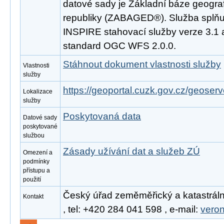
datové sady je Základní báze geogra
republiky (ZABAGED®). Služba splňu
INSPIRE stahovací služby verze 3.1 
standard OGC WFS 2.0.0.
Stáhnout dokument vlastnosti služby
Vlastnosti
služby
https://geoportal.cuzk.gov.cz/geoserv
Lokalizace
služby
Poskytovaná data
Datové sady
poskytované
službou
Zásady užívání dat a služeb ZÚ
Omezení a
podmínky
přístupu a
použití
Český úřad zeměměřický a katastráln
Kontakt
, tel: +420 284 041 598 , e-mail:
vero