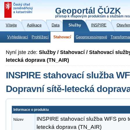
Geoportál ČÚZK
přístup k mapovým produktům a službám res
Vítejte
Aplikace
Data
Služby
INSPIRE
Otevřen
Vyhledávací
Prohlížecí
Stahovací
Geoprocessingové
Transforma
Nyní jste zde:
Služby / Stahovací / Stahovací služb
letecká doprava (TN_AIR)
INSPIRE stahovací služba WF
Dopravní sítě-letecká doprav
Informace o produktu
INSPIRE stahovací služba WFS pro t
Název
letecká doprava (TN_AIR)