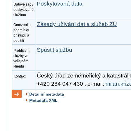
Poskytovaná data
Datové sady
poskytované
službou
Zásady užívání dat a služeb ZÚ
Omezení a
podmínky
přístupu a
použití
Spustit službu
Prohlížení
služby ve
veřejném
klientu
Český úřad zeměměřický a katastrální, 
Kontakt
+420 284 047 430 , e-mail:
milan.kri
Detailní metadata
Metadata XML