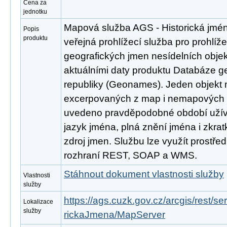
Cena za
jednotku
Mapová služba AGS - Historická jmén
Popis
produktu
veřejná prohlížecí služba pro prohlíže
geografických jmen nesídelních obje
aktuálními daty produktu Databáze 
republiky (Geonames). Jeden objekt m
excerpovaných z map i nemapových zd
uvedeno pravděpodobné období užívá
jazyk jména, plná znění jména i zkratk
zdroj jmen. Službu lze využít prostře
rozhraní REST, SOAP a WMS.
Stáhnout dokument vlastnosti služby
Vlastnosti
služby
https://ags.cuzk.gov.cz/arcgis/rest
Lokalizace
služby
rickaJmena/MapServer