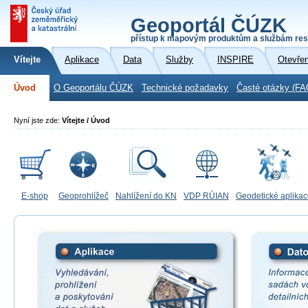
Geoportál ČÚZK
přístup k mapovým produktům a službám res
Vítejte
Aplikace
Data
Služby
INSPIRE
Otevře
Úvod
O Geoportálu ČÚZK
Technické požadavky
Časté otázky (FA
Nyní jste zde:
Vítejte / Úvod
E-shop
Geoprohlížeč
Nahlížení do KN
VDP RÚIAN
Geodetické aplika