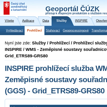
Geoportál ČÚZK
přístup k mapovým produktům a službám res
Vítejte
Aplikace
Data
Služby
INSPIRE
Otevřen
Vyhledávací
Prohlížecí
Stahovací
Geoprocessingové
Transforma
Nyní jste zde:
Služby / Prohlížecí / Prohlížecí slu
INSPIRE / WMS - Zeměpisné soustavy souřadnicov
Grid_ETRS89-GRS80
INSPIRE prohlížecí služba W
Zeměpisné soustavy souřadni
(GGS) - Grid_ETRS89-GRS80