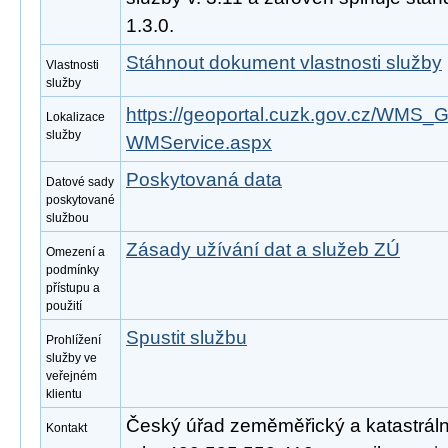
1.3.0.
Stáhnout dokument vlastnosti služby
Vlastnosti
služby
https://geoportal.cuzk.gov.cz/WM
Lokalizace
služby
WMService.aspx
Poskytovaná data
Datové sady
poskytované
službou
Zásady užívání dat a služeb ZÚ
Omezení a
podmínky
přístupu a
použití
Spustit službu
Prohlížení
služby ve
veřejném
klientu
Český úřad zeměměřický a katastrální
Kontakt