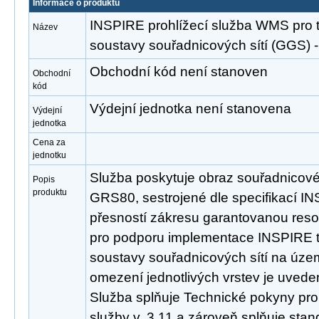
Informace o produktu
INSPIRE prohlížecí služba WMS pro
Název
soustavy souřadnicových sítí (GGS
Obchodní kód není stanoven
Obchodní
kód
Výdejní jednotka není stanovena
Výdejní
jednotka
Cena za
jednotku
Služba poskytuje obraz souřadnicov
Popis
produktu
GRS80, sestrojené dle specifikací INS
přesností zákresu garantovanou reso
pro podporu implementace INSPIRE
soustavy souřadnicových sítí na úze
omezení jednotlivých vrstev je uveden
Služba splňuje Technické pokyny pro
služby v. 3.11 a zároveň splňuje st