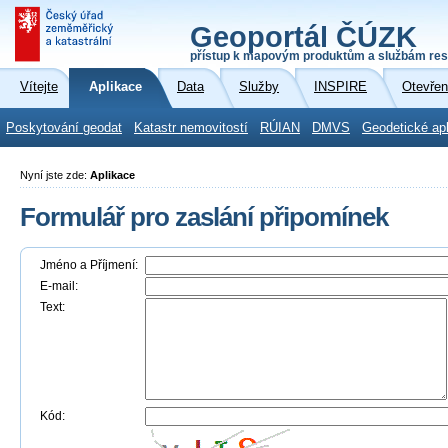
Geoportál ČÚZK
přístup k mapovým produktům a službám res
Vítejte
Aplikace
Data
Služby
INSPIRE
Otevřen
Poskytování geodat
Katastr nemovitostí
RÚIAN
DMVS
Geodetické ap
Nyní jste zde:
Aplikace
Formulář pro zaslání připomínek
Jméno a Příjmení:
E-mail:
Text:
Kód: