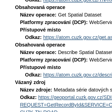
Obsahovaná operace
Název operace:
Get Spatial Dataset
Platformy zpracování (DCP):
WebServi
Přístupové místo
Odkaz:
https://atom.cuzk.gov.cz/ge
Obsahovaná operace
Název operace:
Describe Spatial Datase
Platformy zpracování (DCP):
WebServi
Přístupové místo
Odkaz:
https://atom.cuzk.gov.cz/de
Vázaný zdroj
Název zdroje:
Metadata série datových
Odkaz:
https://geoportal.cuzk.gov.cz/S
REQUEST=GetRecordById&SERVICE=CS