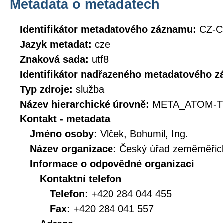
Metadata o metadatech
Identifikátor metadatového záznamu:
CZ-
Jazyk metadat:
cze
Znaková sada:
utf8
Identifikátor nadřazeného metadatového 
Typ zdroje:
služba
Název hierarchické úrovně:
META_ATOM-T
Kontakt - metadata
Jméno osoby:
Vlček, Bohumil, Ing.
Název organizace:
Český úřad zeměměřick
Informace o odpovědné organizaci
Kontaktní telefon
Telefon:
+420 284 044 455
Fax:
+420 284 041 557