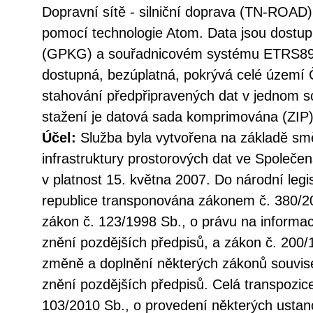
Dopravní sítě - silniční doprava (TN-ROAD
pomocí technologie Atom. Data jsou dostu
(GPKG) a souřadnicovém systému ETRS89/
dostupná, bezúplatná, pokrývá celé území 
stahování předpřipravených dat v jednom so
stažení je datová sada komprimována (ZIP)
Účel:
Služba byla vytvořena na základě sm
infrastruktury prostorových dat ve Společen
v platnost 15. května 2007. Do národní legi
republice transponována zákonem č. 380/20
zákon č. 123/1998 Sb., o právu na informac
znění pozdějších předpisů, a zákon č. 200/
změně a doplnění některých zákonů souvise
znění pozdějších předpisů. Celá transpozic
103/2010 Sb., o provedení některých ustan