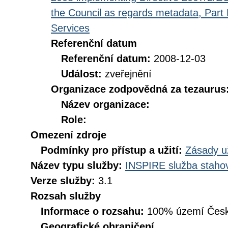
the Council as regards metadata, Part D
Services
Referenční datum
Referenční datum:
2008-12-03
Událost:
zveřejnění
Organizace zodpovědná za tezaurus
Název organizace:
Role:
Omezení zdroje
Podmínky pro přístup a užití:
Zásady u
Název typu služby:
INSPIRE služba stahov
Verze služby:
3.1
Rozsah služby
Informace o rozsahu:
100% území Česk
Geografické ohraničení