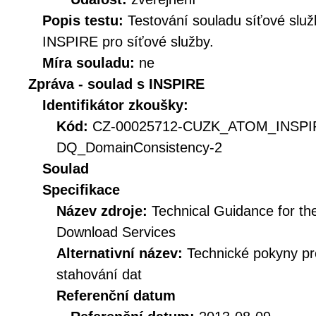
Popis testu:
Testování souladu síťové služ
INSPIRE pro síťové služby.
Míra souladu:
ne
Zpráva - soulad s INSPIRE
Identifikátor zkoušky:
Kód:
CZ-00025712-CUZK_ATOM_INSP
DQ_DomainConsistency-2
Soulad
Specifikace
Název zdroje:
Technical Guidance for t
Download Services
Alternativní název:
Technické pokyny p
stahování dat
Referenční datum