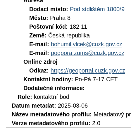
Adresa
Dodací místo:
Pod sídlištěm 1800/9
Město:
Praha 8
Poštovní kód:
182 11
Země:
Česká republika
E-mail:
bohumil.vlcek@cuzk.gov.cz
E-mail:
podpora.zums@cuzk.gov.cz
Online zdroj
Odkaz:
https://geoportal.cuzk.gov.cz
Kontaktní hodiny:
Po-Pá 7-17 CET
Dodatečné informace:
Role:
kontaktní bod
Datum metadat:
2025-03-06
Název metadatového profilu:
Metadatový pr
Verze metadatového profilu:
2.0