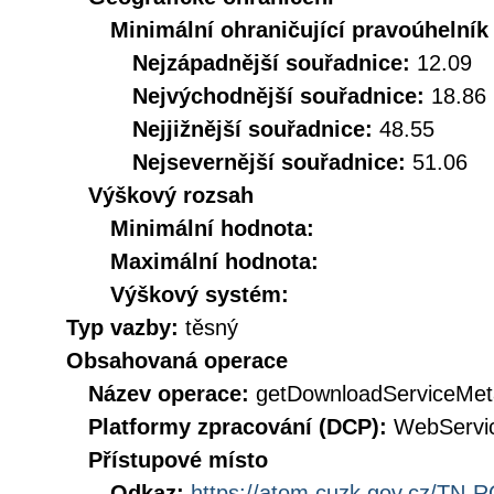
Minimální ohraničující pravoúhelník
Nejzápadnější souřadnice:
12.09
Nejvýchodnější souřadnice:
18.86
Nejjižnější souřadnice:
48.55
Nejsevernější souřadnice:
51.06
Výškový rozsah
Minimální hodnota:
Maximální hodnota:
Výškový systém:
Typ vazby:
těsný
Obsahovaná operace
Název operace:
getDownloadServiceMet
Platformy zpracování (DCP):
WebServi
Přístupové místo
Odkaz:
https://atom.cuzk.gov.cz/TN