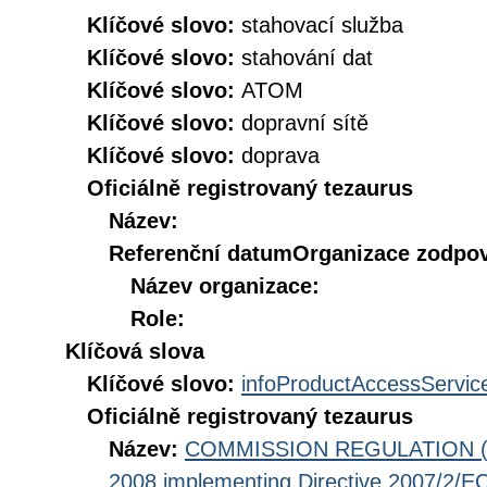
Klíčové slovo:
stahovací služba
Klíčové slovo:
stahování dat
Klíčové slovo:
ATOM
Klíčové slovo:
dopravní sítě
Klíčové slovo:
doprava
Oficiálně registrovaný tezaurus
Název:
Referenční datum
Organizace zodpov
Název organizace:
Role:
Klíčová slova
Klíčové slovo:
infoProductAccessServic
Oficiálně registrovaný tezaurus
Název:
COMMISSION REGULATION (EC
2008 implementing Directive 2007/2/EC