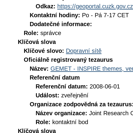
Odkaz:
https://geoportal.cuzk.gov.cz
Kontaktní hodiny:
Po - Pá 7-17 CET
Dodatečné informace:
Role:
správce
Klíčová slova
Klíčové slovo:
Dopravní sítě
Oficiálně registrovaný tezaurus
Název:
GEMET - INSPIRE themes, ver
Referenční datum
Referenční datum:
2008-06-01
Událost:
zveřejnění
Organizace zodpovědná za tezaurus
Název organizace:
Joint Research 
Role:
kontaktní bod
Klíčová slova