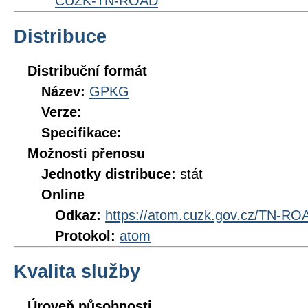
CUZK-TN-ROAD
Distribuce
Distribuční formát
Název:
GPKG
Verze:
Specifikace:
Možnosti přenosu
Jednotky distribuce:
stát
Online
Odkaz:
https://atom.cuzk.gov.cz/TN-R
Protokol:
atom
Kvalita služby
Úroveň působnosti