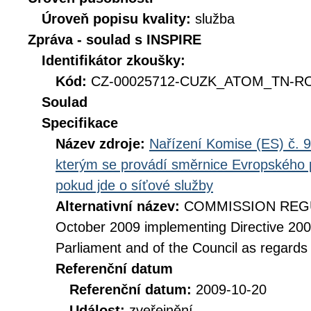
Úroveň popisu kvality:
služba
Zpráva - soulad s INSPIRE
Identifikátor zkoušky:
Kód:
CZ-00025712-CUZK_ATOM_TN-RO
Soulad
Specifikace
Název zdroje:
Nařízení Komise (ES) č. 9
kterým se provádí směrnice Evropského 
pokud jde o síťové služby
Alternativní název:
COMMISSION REGUL
October 2009 implementing Directive 20
Parliament and of the Council as regards
Referenční datum
Referenční datum:
2009-10-20
Událost:
zveřejnění