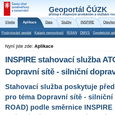
Geoportál ČÚZK
přístup k mapovým produktům a službám res
Vítejte
Aplikace
Data
Služby
INSPIRE
Otevřen
Poskytování geodat
Katastr nemovitostí
RÚIAN
DMVS
Geodetické ap
Nyní jste zde:
Aplikace
INSPIRE stahovací služba A
Dopravní sítě - silniční dopr
Stahovací služba poskytuje před
pro téma Dopravní sítě - silničn
ROAD) podle směrnice INSPIRE