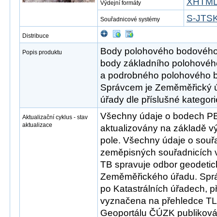
XHTM
Výdejní formáty
S-JTSK 
Souřadnicové systémy
Distribuce
Body polohového bodového 
Popis produktu
body základního polohovéh
a podrobného polohového 
Správcem je Zeměměřický úř
úřady dle příslušné kategor
Všechny údaje o bodech P
Aktualizační cyklus - stav
aktualizace
aktualizovány na základě 
pole. Všechny údaje o souř
zeměpisných souřadnicích v
TB spravuje odbor geodetic
Zeměměřického úřadu. Sprá
po Katastrálních úřadech, př
vyznačena na přehledce TL
Geoportálu ČÚZK publikov