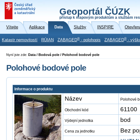
Geoportál ČÚZK
přístup k mapovým produktům a službám res
Vítejte
Aplikace
Data
Služby
INSPIRE
Otevřen
®
®
Katastr nemovitostí
RÚIAN
ZABAGED
- polohopis
ZABAGED
- výšk
Nyní jste zde:
Data / Bodová pole / Polohové bodové pole
Polohové bodové pole
Informace o produktu
Název
Polohové b
61100
Obchodní kód
bod
Výdejní jednotka
Bez po
Cena za jednotku