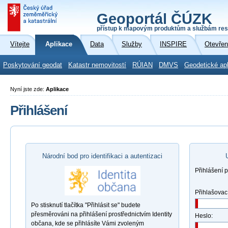
Geoportál ČÚZK
přístup k mapovým produktům a službám res
Vítejte
Aplikace
Data
Služby
INSPIRE
Otevřen
Poskytování geodat
Katastr nemovitostí
RÚIAN
DMVS
Geodetické ap
Nyní jste zde:
Aplikace
Přihlášení
Národní bod pro identifikaci a autentizaci
Přihlášení 
Přihlašovac
Po stisknutí tlačítka "Přihlásit se" budete
přesměrováni na přihlášení prostřednictvím Identity
Heslo:
občana, kde se přihlásíte Vámi zvoleným